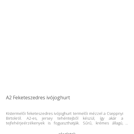
A2 Feketeszedres ivójoghurt
Kistermelői feketeszedres ivójoghurt termelői mézzel a Cseppnyi
Birtokról. A2-es, jersey tehéntejből készül, így akár a
tejfehérjeérzékenyek is fogyaszthatják. Sűrű, krémes állagú,
alacsony zsírtartalmú probiotikus joghurt, aminek íze már sokakat
rabul ejtett. Rendkívül magas, 22 % valódi