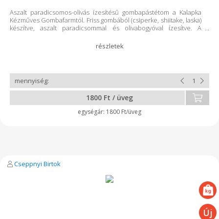
Aszalt paradicsomos-olivás ízesítésű gombapástétom a Kalapka
Kézműves Gombafarmtól. Friss gombából (csiperke, shiitake, laska)
készítve, aszalt paradicsommal és olivabogyóval ízesítve. A
termék glutén- és tejmentes. Hazai gazdaságból származó
őstermelői terményből készült. Hőkezelt termék. Eltartható: a
címkén jelzett időpontig. Felbontás után hűtőben tárolandó, 5
napig fogyasztható. Nettó űrtartalom: 125 ml
1800 Ft / üveg
1800 Ft/üveg
Cseppnyi Birtok