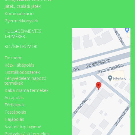
Játék, családi játék
Kommunikáció
Gyermekkönyvek
HULLADÉKMENTES
TERMÉKEK
KOZMETIKUMOK
Dezodor
Kéz-, lábápolás
Tisztálkodószerek
Fényvédelem,napozó
termékek
Baba-mama termékek
Arcápolás
Férfiaknak
Testápolás
Hajápolás
Száj és fog higiéne
Gyógyhatású termékek