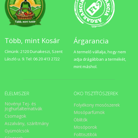
Több, mint Kosár
Árgarancia
Címünk: 2120 Dunakeszi, Szent
A termelő vállalja, hogy nem
László u. 9. Tel: 06 20 413 2722
adja drágábban a termékét,
mint máshol.
ÉLELMISZER
ÖKO TISZTÍTÓSZEREK
Növényi Tej- és
Folyékony mosószerek
Joghurtalternatívák
Mosóparfümök
Csomagok
Öblítők
Aszalvány, szárítmány
Mosóporok
Gyümölcsök
Folttisztítók