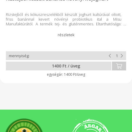
Rizstejből és kókuszreszelékből készült joghurt kultúrával oltott,
friss banánnal kevert növényi probiotikus ital a Misu
Manufaktúrától. A termék tej- és gluténmentes. Eltarthatósága:
hűtőben tárolva 1 hétig Összetevők: víz, jázminrizs,
kókuszreszelék, kókuszzsír, citromlé, eritrit, friss banán Netto
űrtartalom: 250 ml
1400 Ft / üveg
1400 Ft/üveg