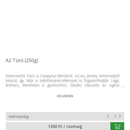
A2 Túró (250g)
Kistermelői Túró a Cseppnyi Birtokról. A2-es, jersey tehéntejből
készül, így akár a tejfehérjeérzékenyek is fogyaszthatják. Lágy,
krémes, kíméletes a gyomorhoz. Ideális váasztás az egész
családnak, tedd különlegessé vele a mindennapi fogásokat.
Minden termékünk tartósítószer- és adalékanyagmentes!
Összetevők: pasztőrözött teljes tehéntej, oltóenzim, baktérium
kultúra
1200 Ft / csomag