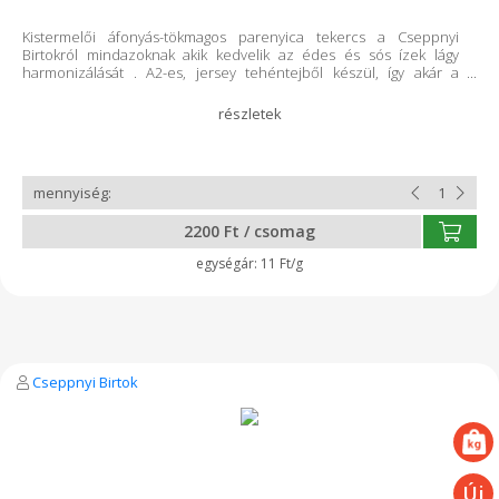
Kistermelői áfonyás-tökmagos parenyica tekercs a Cseppnyi
Birtokról mindazoknak akik kedvelik az édes és sós ízek lágy
harmonizálását . A2-es, jersey tehéntejből készül, így akár a
tejfehérjeérzékenyek is fogyaszthatják. Teljes tejből csináljuk.
Minden termékünk tartósítószer- és adalékanyagmentes!
Összetevők: pasztőrözött teljes tehéntej, 1,3 % tökmag, 1,3%
aszalt áfonya, só, oltóenzim, baktérium kultúra A feltüntetett súly
hozzávetőleges, végleges súly és ár átvételkor tudunk mondani.
2200 Ft / csomag
11 Ft/g
Cseppnyi Birtok