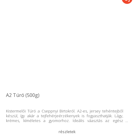
A2 Túró (500g)
Kistermelői Túró a Cseppnyi Birtokról. A2-es, jersey tehéntejből
készül, így akár a tejfehérjeérzékenyek is fogyaszthatják. Lágy,
krémes, kíméletes a gyomorhoz. Ideális váasztás az egész
családnak, tedd különlegessé vele a mindennapi fogásokat. Gyere
és próbáld ki. Ha nagyobb a család, és sokan jöttök össze, vagy