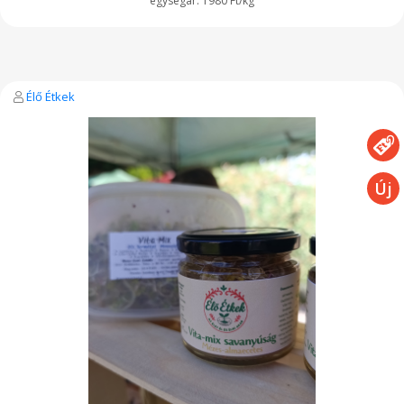
1980 Ft/kg
Élő Étkek