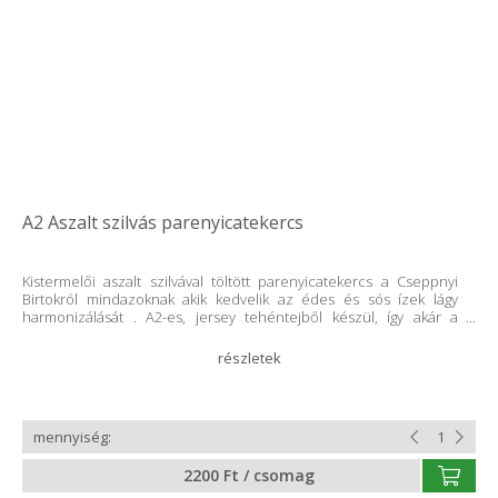
A2 Aszalt szilvás parenyicatekercs
Kistermelői aszalt szilvával töltött parenyicatekercs a Cseppnyi
Birtokról mindazoknak akik kedvelik az édes és sós ízek lágy
harmonizálását . A2-es, jersey tehéntejből készül, így akár a
tejfehérjeérzékenyek is fogyaszthatják. Teljes tejből csináljuk.
Minden termékünk tartósítószer- és adalékanyagmentes!
Összetevők: pasztőrözött teljes tehéntej, 1,3 % aszalt szilva, só,
baktérium kultúra, oltóanyag A feltüntetett súly hozzávetőleges,
végleges súly és ár átvételkor tudunk mondani.
2200 Ft / csomag