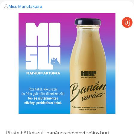
Misu Manufaktúra
Rizstejből készült banános növényi ivójoghurt