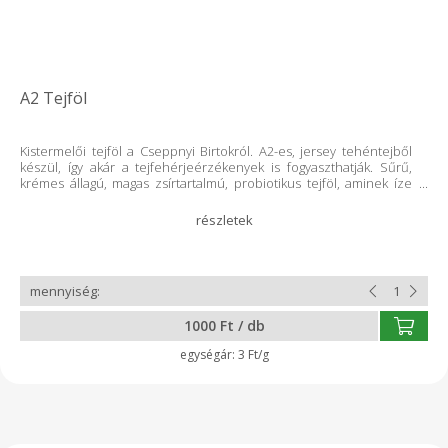
A2 Tejföl
Kistermelői tejföl a Cseppnyi Birtokról. A2-es, jersey tehéntejből
készül, így akár a tejfehérjeérzékenyek is fogyaszthatják. Sűrű,
krémes állagú, magas zsírtartalmú, probiotikus tejföl, aminek íze
már sokakat rabul ejtett. Próbáld ki te is! Minden termékünk
tartósítószer- és adalékanyagmentes! Összetevők: hőkezelt,
szeparált tehéntej, probiotikus baktériumkultúra és gomba
kultúra. 2022-ben natúr joghurtunk a II. Nógrád megyei
sajtversenyen és a 10. Országos sajtmustrán is ezüst-, 2023-ban
pedig arany minősítést ért el a III. Nógrád és Heves vármegyei
sajtversenyen. A környezettudatosság jegyében az üvegeket
várjuk vissza!
1000 Ft / db
3 Ft/g