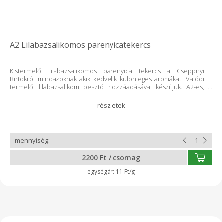
A2 Lilabazsalikomos parenyicatekercs
Kistermelői lilabazsalikomos parenyica tekercs a Cseppnyi
Birtokról mindazoknak akik kedvelik különleges aromákat. Valódi
termelői lilabazsalikom pesztó hozzáadásával készítjük. A2-es,
jersey tehéntejből készül, így akár a tejfehérjeérzékenyek is
fogyaszthatják. Teljes tejből csináljuk. Minden termékünk
tartósítószer- és adalékanyagmentes! Összetevők:
pasztőrözött teljes tehéntej, 1,3 % termelői lilabazsalikom pesztó,
só, oltóenzim, baktérium kultúra A feltüntetett súly
hozzávetőleges, végleges súly és ár átvételkor tudunk mondani.
2200 Ft / csomag
11 Ft/g