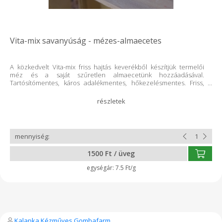
Vita-mix savanyúság - mézes-almaecetes
A közkedvelt Vita-mix friss hajtás keverékből készítjük termelői
méz és a saját szűretlen almaecetünk hozzáadásával.
Tartósítómentes, káros adalékmentes, hőkezelésmentes. Friss,
vitamindús, rostdús. Íze a csalamádéra emlékeztet.
1500 Ft / üveg
7.5 Ft/g
Kalapka Kézműves Gombafarm