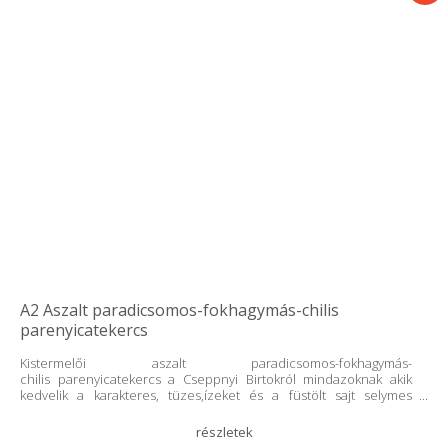
A2 Aszalt paradicsomos-fokhagymás-chilis
parenyicatekercs
Kistermelői aszalt paradicsomos-fokhagymás-
chilis parenyicatekercs a Cseppnyi Birtokról mindazoknak akik
kedvelik a karakteres, tüzes,ízeket és a füstölt sajt selymes
textúráját. A2-es, jersey tehéntejből készül, így akár a
tejfehérjeérzékenyek is fogyaszthatják. Teljes tejből csináljuk. A
napérlelte aszalt paradicsom édeskés íze, a fokhagyma aromája