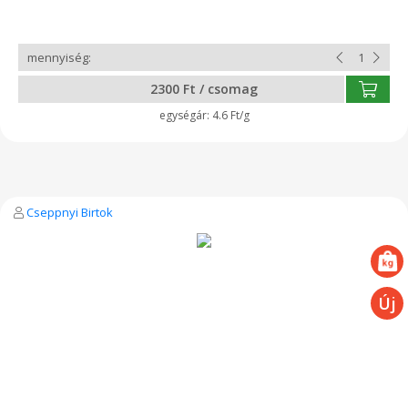
csak szimplán szeretitek a túrót, nektek ajánljuk ezt az 500 g os
kiszerelést. Minden termékünk tartósítószer- és
adalékanyagmentes! Összetevők: pasztőrözött teljes tehéntej,
oltóenzim, baktérium kultúra
2300 Ft / csomag
4.6 Ft/g
Cseppnyi Birtok