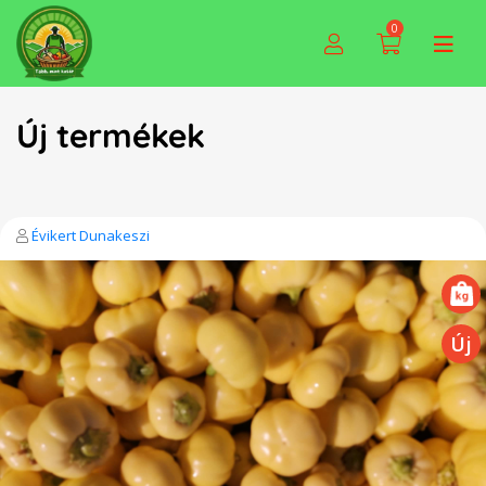
0
Új termékek
Évikert Dunakeszi