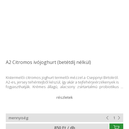
A2 Citromos ivójoghurt (betétdíj nélkül)
Kistermelői citromos joghurt termelői mézzel a Cseppnyi Birtokról.
A2-es, jersey tehéntejből készül, így akár a tejfehérjeérzékenyek is
fogyaszthatják. Krémes állagú, alacsony zsírtartalmú probiotikus
joghurt, aminek íze már sokakat rabul ejtett. Rendkívül magas, 22 %
valódi gyümölcstartalommal készül, édesítésként pedig termelői
mézet használunk, amit alacsony hőfokon keverünk hozzá, hogy a
méz értékes tápanyagait megőrizzük. A nagy kánikulában nincs
is jobb mint egy üdítő, frissítő, kellemesen savanykás joghurttal
oltani a szomjunk. Próbáld ki te is! Minden termékünk
tartósítószer- és adalékanyagmentes! Összetevők: hőkezelt,
szeparált tehéntej, 22 % citrom, 8 % termelői méz, baktérium
850 Ft / db
kultúra 2022-ben natúr joghurtunk a II. Nógrád megyei