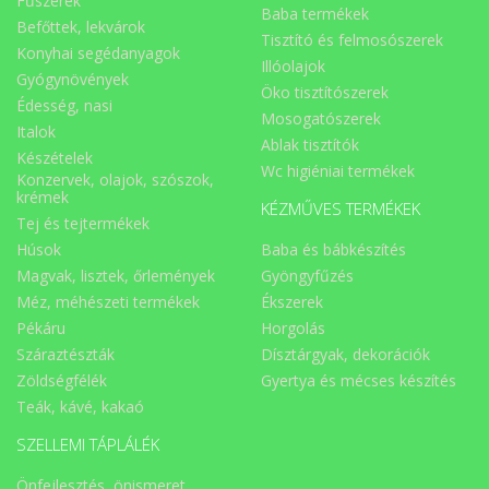
Fűszerek
Baba termékek
Befőttek, lekvárok
Tisztító és felmosószerek
Konyhai segédanyagok
Illóolajok
Gyógynövények
Öko tisztítószerek
Édesség, nasi
Mosogatószerek
Italok
Ablak tisztítók
Készételek
Wc higiéniai termékek
Konzervek, olajok, szószok,
krémek
KÉZMŰVES TERMÉKEK
Tej és tejtermékek
Húsok
Baba és bábkészítés
Magvak, lisztek, őrlemények
Gyöngyfűzés
Méz, méhészeti termékek
Ékszerek
Pékáru
Horgolás
Száraztészták
Dísztárgyak, dekorációk
Zöldségfélék
Gyertya és mécses készítés
Teák, kávé, kakaó
SZELLEMI TÁPLÁLÉK
Önfejlesztés, önismeret