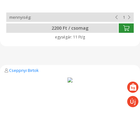
és a chili pikánbs tüzessége tökéletes harmoniát alkot ebben a
kézzel formázott, hagyományos füstölt tekercsben. Minden
termékünk tartósítószer- és adalékanyagmentes! Összetevők:
pasztőrözött teljes tehéntej, 1,5 % aszalt paradicsom, 0,3%
fokhagyma, 0,2% chilipehely, só, oltóenzim, baktérium kultúra A
2200 Ft / csomag
feltüntetett súly hozzávetőleges, végleges súly és ár átvételkor
tudunk mondani.
11 Ft/g
Cseppnyi Birtok