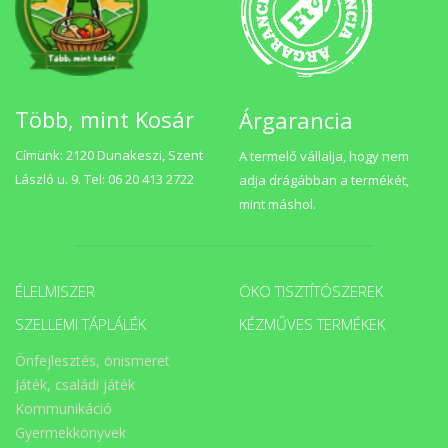
hátterét. Az irodalomjegyzékben találhatók azok a könyvek,
amelyeket ajánlok olvasásra annak, aki szeretne mélyebben
elmélyülni a gyakorlati kommunikáció szakirodalmában. Jó
olvasását, kellemes tanulást kívánok minden kedves
érdeklődőnek.
Több, mint Kosár
Árgarancia
Címünk: 2120 Dunakeszi, Szent
A termelő vállalja, hogy nem
László u. 9. Tel: 06 20 413 2722
adja drágábban a termékét,
mint máshol.
ÉLELMISZER
ÖKO TISZTÍTÓSZEREK
SZELLEMI TÁPLÁLÉK
KÉZMŰVES TERMÉKEK
Önfejlesztés, önismeret
Játék, családi játék
Kommunikáció
Gyermekkönyvek