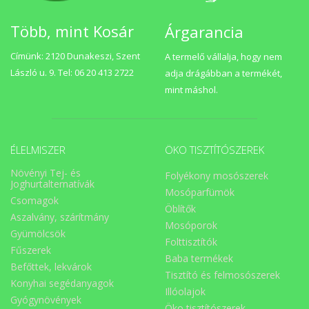
Több, mint Kosár
Árgarancia
Címünk: 2120 Dunakeszi, Szent
A termelő vállalja, hogy nem
László u. 9. Tel: 06 20 413 2722
adja drágábban a termékét,
mint máshol.
ÉLELMISZER
ÖKO TISZTÍTÓSZEREK
Növényi Tej- és
Folyékony mosószerek
Joghurtalternatívák
Mosóparfümök
Csomagok
Öblítők
Aszalvány, szárítmány
Mosóporok
Gyümölcsök
Folttisztítók
Fűszerek
Baba termékek
Befőttek, lekvárok
Tisztító és felmosószerek
Konyhai segédanyagok
Illóolajok
Gyógynövények
Öko tisztítószerek