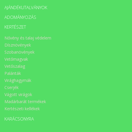
AJÁNDÉKUTALVÁNYOK
ADOMÁNYOZÁS
KERTÉSZET
Nővény és talaj védelem
Dísznövények
Szobanövények
Vetőmagvak
Vetőszalag
Palánták
Virághagymák
Cserjék
Vágott virágok
Madárbarát termékek
Kertészeti kellékek
KARÁCSONYRA