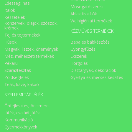
Édesség, nasi
Mosogatószerek
Italok
Ablak tisztítók
Készételek
Wc higiéniai termékek
Konzervek, olajok, szószok,
krémek
KÉZMŰVES TERMÉKEK
Tej és tejtermékek
Húsok
Baba és bábkészítés
Magvak, lisztek, őrlemények
Gyöngyfűzés
Méz, méhészeti termékek
Ékszerek
Pékáru
Horgolás
Száraztészták
Dísztárgyak, dekorációk
Zöldségfélék
Gyertya és mécses készítés
Teák, kávé, kakaó
SZELLEMI TÁPLÁLÉK
Önfejlesztés, önismeret
Játék, családi játék
Kommunikáció
Gyermekkönyvek