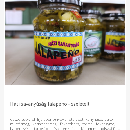
Házi savanyúság Jalapeno - szeletelt
összetevők: chili(Jalapeno) ivóvíz, ételecet, konyhasó, cukor,
mustármag, koriandermag, feketebors, torma, fokhagyma,
babérlevél tartósító (Na-benzoát, kálium-metabiszufit)