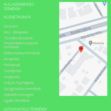
HULLADÉKMENTES
TERMÉKEK
KOZMETIKUMOK
Dezodor
Kéz-, lábápolás
Tisztálkodószerek
Fényvédelem,napozó
termékek
Baba-mama termékek
Arcápolás
Férfiaknak
Testápolás
Hajápolás
Száj és fog higiéne
Gyógyhatású termékek
Ajándékcsomagok
Egyéb termékek
GYÓGYHATÁSÚ TERMÉKEK