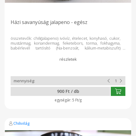
Házi savanyúság jalapeno - egész
összetevők: chili(Jalapeno) ivóvíz, ételecet, konyhasó, cukor,
mustármag, koriandermag, feketebors, torma, fokhagyma,
babérlevél tartósító (Na-benzoát, kálium-metabiszufit)
Allergén anyagok vastagbetűvel 370 ml. töltő tömeg: 180 gr.
900 Ft / db
5 Ft/g
Chilivilág