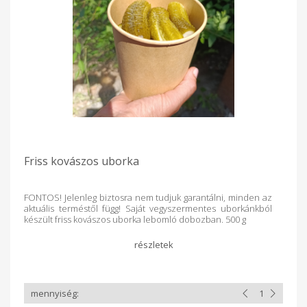
Friss kovászos uborka
FONTOS! Jelenleg biztosra nem tudjuk garantálni, minden az
aktuális terméstől függ! Saját vegyszermentes uborkánkból
készült friss kovászos uborka lebomló dobozban. 500 g