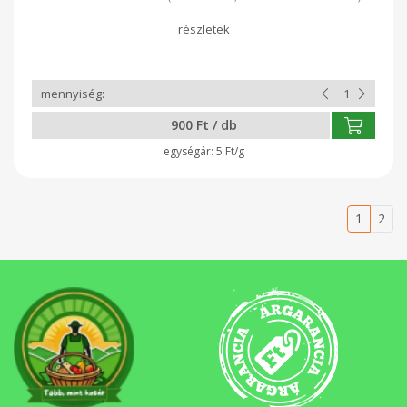
Allergén anyagok vastagbetűvel 370 ml. töltő tömeg: 180 gr.
900 Ft / db
5 Ft/g
1
2