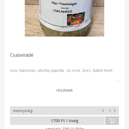
Csalamádé
össz: káposzta , uborka, paprika , só, ecet , bors , babér levél
1700 Ft / üveg
2361.11 Ft/kg