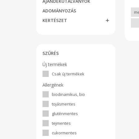
AJÁNDÉKUTALVÁNYOK
tar
ter
ADOMÁNYOZÁS
KERTÉSZET
SZŰRÉS
Új termékek
Csak új termékek
Allergének
biodinamikus, bio
tojásmentes
gluténmentes
tejmentes
cukormentes