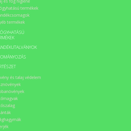
áj és fog higiéne
ógyhatású termékek
ándékcsomagok
yéb termékek
ÓGYHATÁSÚ
RMÉKEK
ÁNDÉKUTALVÁNYOK
DOMÁNYOZÁS
RTÉSZET
vény és talaj védelem
sznövények
obanövények
tőmagvak
tőszalag
lánták
rághagymák
erjék