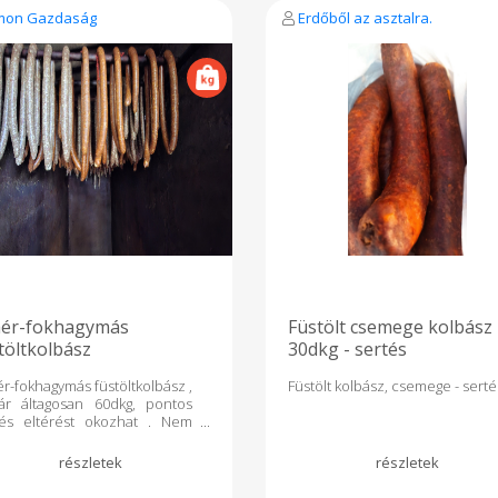
mon Gazdaság
Erdőből az asztalra.
hér-fokhagymás
Füstölt csemege kolbász
töltkolbász
30dkg - sertés
r-fokhagymás füstöltkolbász ,
Füstölt kolbász, csemege - serté
ár áltagosan 60dkg, pontos
és eltérést okozhat . Nem
talmaz fűszerpaprikát,
hagymából dupla mennyiséget
talmaz . Hagyományos
öléssel, adalék, ízfokozó ,és