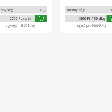
tósítószer nélkül készült
mék.
2700 Ft / pár
1800 Ft / 30 dkg
4500 Ft/kg
6000 Ft/kg