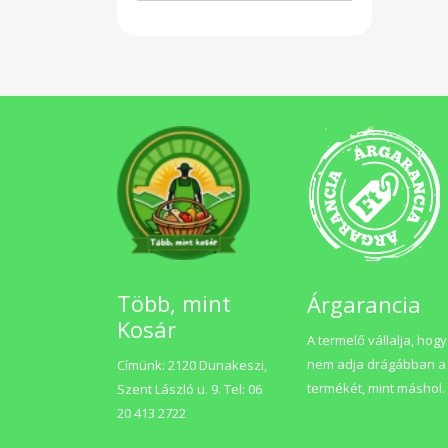
Több, mint
Árgarancia
Kosár
A termelő vállalja, hogy
nem adja drágábban a
Címünk: 2120 Dunakeszi,
termékét, mint máshol.
Szent László u. 9. Tel: 06
20 413 2722