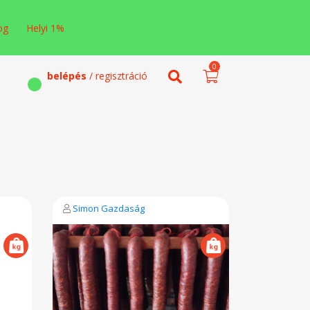
og
Helyi 1%
0
belépés
/ regisztráció
Simon Gazdaság