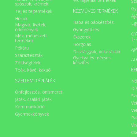
Wc higiéniai termékek
Sz
szószok, krémek
Gy
KÉZMŰVES TERMÉKEK
Tej és tejtermékek
Aj
Húsok
Baba és bábkészítés
Eg
Magvak, lisztek,
Gyöngyfűzés
őrlemények
GY
Méz, méhészeti
Ékszerek
TE
termékek
Horgolás
Pékáru
AJ
Dísztárgyak, dekorációk
Száraztészták
Gyertya és mécses
A
Zöldségfélék
készítés
KE
Teák, kávé, kakaó
SZELLEMI TÁPLÁLÉK
Nő
Dí
Önfejlesztés, önismeret
Sz
Játék, családi játék
Ve
Kommunikáció
Ve
Gyermekkönyvek
Pa
Vi
Cs