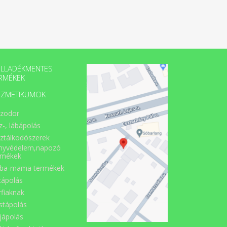
LLADÉKMENTES
RMÉKEK
ZMETIKUMOK
zodor
z-, lábápolás
sztálkodószerek
nyvédelem,napozó
rmékek
ba-mama termékek
cápolás
rfiaknak
stápolás
jápolás