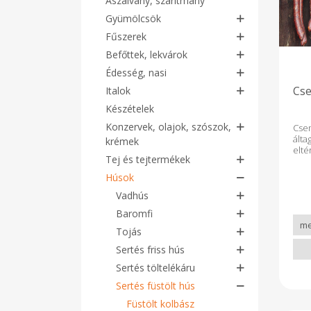
Aszalvány, szárítmány
Gyümölcsök
Fűszerek
Befőttek, lekvárok
Édesség, nasi
Cse
Italok
Készételek
Konzervek, olajok, szószok,
Cse
ált
krémek
elt
Tej és tejtermékek
füst
tar
Húsok
ter
Vadhús
Baromfi
Tojás
Sertés friss hús
Sertés töltelékáru
Sertés füstölt hús
Füstölt kolbász