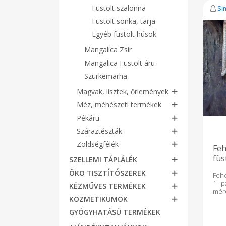
Füstölt szalonna
Si
Füstölt sonka, tarja
Egyéb füstölt húsok
Mangalica Zsír
Mangalica Füstölt áru
Szürkemarha
Magvak, lisztek, őrlemények
Méz, méhészeti termékek
Pékáru
Száraztészták
Zöldségfélék
Fe
füs
SZELLEMI TÁPLÁLÉK
ÖKO TISZTÍTÓSZEREK
Fehé
1 p
KÉZMŰVES TERMÉKEK
mér
KOZMETIKUMOK
tar
fok
GYÓGYHATÁSÚ TERMÉKEK
tar
füst