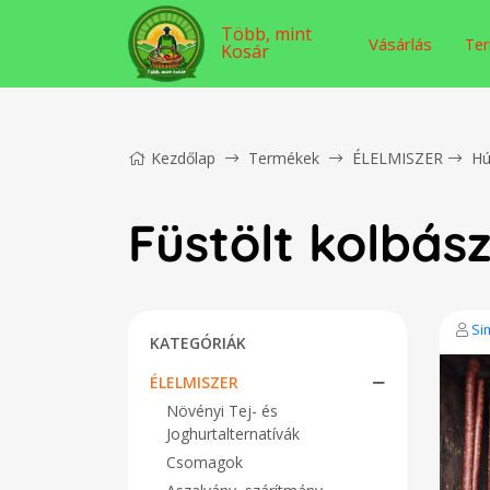
Több, mint
Vásárlás
Ter
Kosár
Kezdőlap
Termékek
ÉLELMISZER
Hú
Füstölt kolbás
Si
KATEGÓRIÁK
ÉLELMISZER
Növényi Tej- és
Joghurtalternatívák
Csomagok