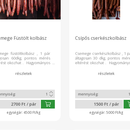
mege Füstölt kolbász
Csípős cserkészkolbász
mege füstöltkolbász , 1 pár
Csemege cserkészkolbász , 1 p
agosan 60dkg, pontos mérés
áltagosan 30 dkg, pontos mér
érést okozhat . Hagyományos
eltérést okozhat . Hagyomány
öléssel, adalék, ízfokozó ,és
füstöléssel, adalék, ízfokozó ,
tósítószer nélkül készült
tartósítószer nélkül készü
mék.
termék.
2700 Ft / pár
1500 Ft / pár
4500 Ft/kg
5000 Ft/kg