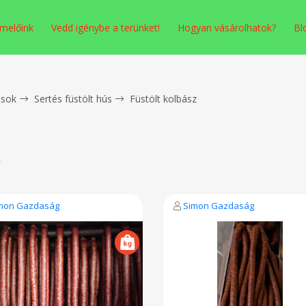
melőink
Vedd igénybe a terünket!
Hogyan vásárolhatok?
Bl
sok
Sertés füstölt hús
Füstölt kolbász
z
mon Gazdaság
Simon Gazdaság