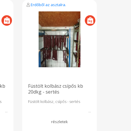
Erdőből az asztalra.
 kb
Füstölt kolbász csípős kb
20dkg - sertés
s
Füstölt kolbász, csípős - sertés