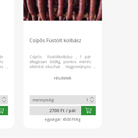
Csípős Füstölt kolbász
ár
Csípős füstöltkolbász , 1 pár
és
áltagosan 60dkg, pontos mérés
os
eltérést okozhat . Hagyományos
és
füstöléssel, adalék, ízfokozó ,és
lt
tartósítószer nélkül készült
termék.
2700 Ft / pár
4500 Ft/kg