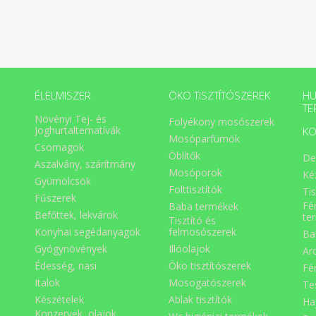
ÉLELMISZER
ÖKO TISZTÍTÓSZEREK
HU
TE
Növényi Tej- és
Folyékony mosószerek
Joghurtalternatívák
KO
Mosóparfümök
Csomagok
Öblítők
De
Aszalvány, szárítmány
Mosóporok
Ké
Gyümölcsök
Folttisztítók
Ti
Fűszerek
Fé
Baba termékek
Befőttek, lekvárok
te
Tisztító és
Konyhai segédanyagok
felmosószerek
Ba
Gyógynövények
Illóolajok
Ar
Édesség, nasi
Öko tisztítószerek
Fé
Italok
Mosogatószerek
Te
Készételek
Ablak tisztítók
Ha
Konzervek, olajok,