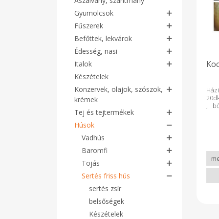
Aszalvány, szárítmány
Gyümölcsök
Fűszerek
Befőttek, lekvárok
Édesség, nasi
Ko
Italok
Készételek
Konzervek, olajok, szószok,
Házi
20dk
krémek
, bő
Tej és tejtermékek
töm
tető
Húsok
Vadhús
Baromfi
Tojás
Sertés friss hús
sertés zsír
belsőségek
Készételek