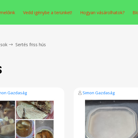
melőink
Vedd igénybe a terünket!
Hogyan vásárolhatok?
Bl
sok
Sertés friss hús
s
mon Gazdaság
Simon Gazdaság