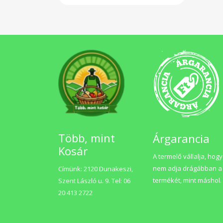
Több, mint
Árgarancia
Kosár
A termelő vállalja, hogy
nem adja drágábban a
Címünk: 2120 Dunakeszi,
termékét, mint máshol.
Szent László u. 9. Tel: 06
20 413 2722