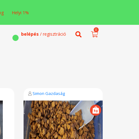
og
Helyi 1%
0
belépés
/ regisztráció
Simon Gazdaság