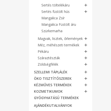
Sertés töltelékáru
Sertés füstölt hús
Mangalica Zsír
Mangalica Füstölt áru
Szürkemarha
Magvak, lisztek, őrlemények
Méz, méhészeti termékek
Pékáru
Száraztészták
Zöldségfélék
SZELLEMI TÁPLÁLÉK
ÖKO TISZTÍTÓSZEREK
KÉZMŰVES TERMÉKEK
KOZMETIKUMOK
GYÓGYHATÁSÚ TERMÉKEK
AJÁNDÉKUTALVÁNYOK