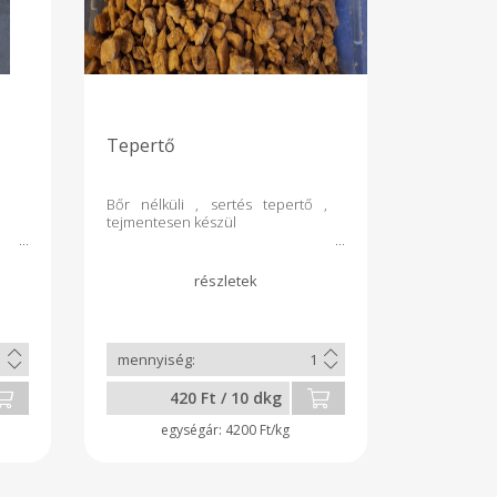
Tepertő
Bőr nélküli , sertés tepertő ,
tejmentesen készül
420 Ft / 10 dkg
4200 Ft/kg