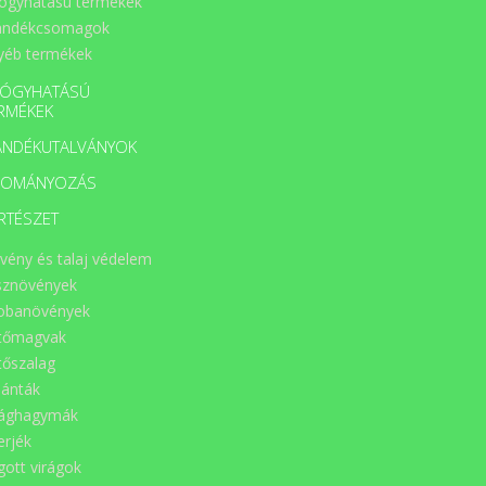
ógyhatású termékek
ándékcsomagok
yéb termékek
ÓGYHATÁSÚ
RMÉKEK
ÁNDÉKUTALVÁNYOK
DOMÁNYOZÁS
RTÉSZET
vény és talaj védelem
sznövények
obanövények
tőmagvak
tőszalag
lánták
rághagymák
erjék
gott virágok