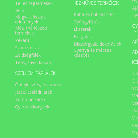
Gy
KÉZMŰVES TERMÉKEK
Tej és tejtermékek
Aj
Húsok
Baba és bábkészítés
Eg
Magvak, lisztek,
Gyöngyfűzés
őrlemények
GY
Méz, méhészeti
Ékszerek
TE
termékek
Horgolás
Pékáru
AJ
Dísztárgyak, dekorációk
Száraztészták
Gyertya és mécses
A
Zöldségfélék
készítés
KE
Teák, kávé, kakaó
SZELLEMI TÁPLÁLÉK
Nő
Dí
Önfejlesztés, önismeret
Sz
Játék, családi játék
Ve
Kommunikáció
Ve
Gyermekkönyvek
Pa
Vi
Cs
Vá