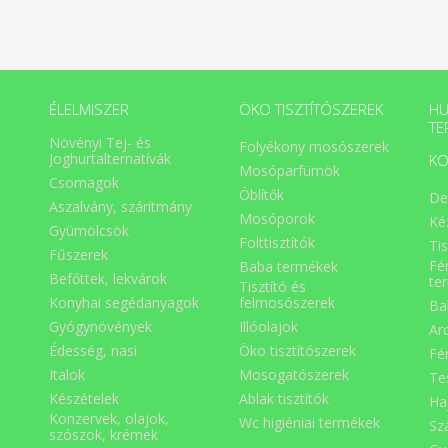
ÉLELMISZER
ÖKO TISZTÍTÓSZEREK
HU
TE
Növényi Tej- és
Folyékony mosószerek
Joghurtalternatívák
KO
Mosóparfümök
Csomagok
Öblítők
De
Aszalvány, szárítmány
Mosóporok
Ké
Gyümölcsök
Folttisztítók
Ti
Fűszerek
Fé
Baba termékek
Befőttek, lekvárok
te
Tisztító és
Konyhai segédanyagok
felmosószerek
Ba
Gyógynövények
Illóolajok
Ar
Édesség, nasi
Öko tisztítószerek
Fé
Italok
Mosogatószerek
Te
Készételek
Ablak tisztítók
Ha
Konzervek, olajok,
Wc higiéniai termékek
Sz
szószok, krémek