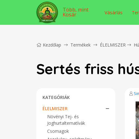
Több, mint
Vásárlás
Ter
Kosár
Kezdőlap
Termékek
ÉLELMISZER
Hú
Sertés friss hú
Si
KATEGÓRIÁK
ÉLELMISZER
Növényi Tej- és
Joghurtalternatívák
Csomagok