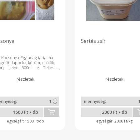
csonya
Sertés zsír
 Kocsonya Egy adag tartalma
g (főtt lapocka, köröm, csülök
r), illetve 500ml lé. Teljes
eg : kb 60dkg 750 ml es
vel zárt tárnyérban
1500 Ft / db
2000 Ft / db
1500 Ft/db
2000 Ft/kg