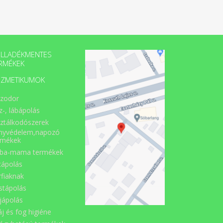
LLADÉKMENTES
RMÉKEK
ZMETIKUMOK
zodor
z-, lábápolás
sztálkodószerek
nyvédelem,napozó
rmékek
ba-mama termékek
cápolás
rfiaknak
stápolás
jápolás
áj és fog higiéne