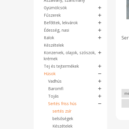
Aszalvány, szárítmány
Gyümölcsök
Fűszerek
Befőttek, lekvárok
Édesség, nasi
Ser
Italok
Készételek
Konzervek, olajok, szószok,
krémek
Tej és tejtermékek
Húsok
Vadhús
Baromfi
Tojás
Sertés friss hús
sertés zsír
belsőségek
Készételek