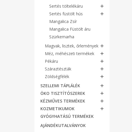
Sertés töltelékáru
Sertés füstölt hús
Mangalica Zsír
Mangalica Füstölt áru
Szürkemarha
Magvak, lisztek, őrlemények
Méz, méhészeti termékek
Pékáru
Száraztészták
Zöldségfélék
SZELLEMI TÁPLÁLÉK
ÖKO TISZTÍTÓSZEREK
KÉZMŰVES TERMÉKEK
KOZMETIKUMOK
GYÓGYHATÁSÚ TERMÉKEK
AJÁNDÉKUTALVÁNYOK