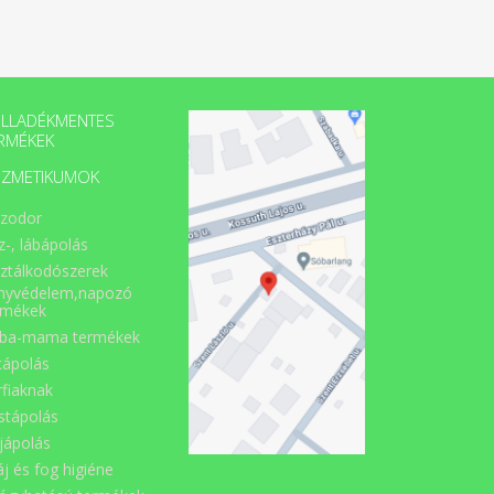
LLADÉKMENTES
RMÉKEK
ZMETIKUMOK
zodor
z-, lábápolás
sztálkodószerek
nyvédelem,napozó
rmékek
ba-mama termékek
cápolás
rfiaknak
stápolás
jápolás
áj és fog higiéne