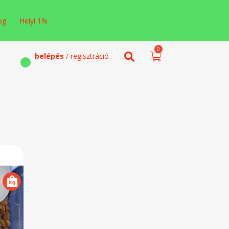
og
Helyi 1%
0
belépés
/ regisztráció