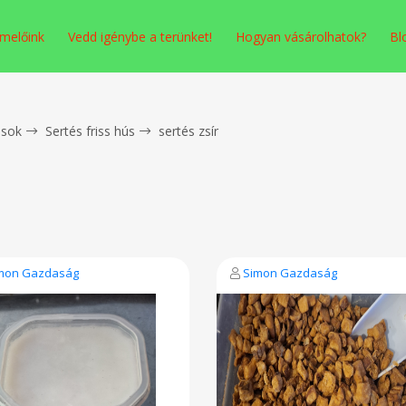
melőink
Vedd igénybe a terünket!
Hogyan vásárolhatok?
Bl
sok
Sertés friss hús
sertés zsír
mon Gazdaság
Simon Gazdaság