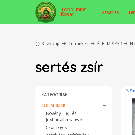
Több, mint
Vásárlás
Ter
Kosár
Kezdőlap
Termékek
ÉLELMISZER
Hú
sertés zsír
Si
KATEGÓRIÁK
ÉLELMISZER
Növényi Tej- és
Joghurtalternatívák
Csomagok