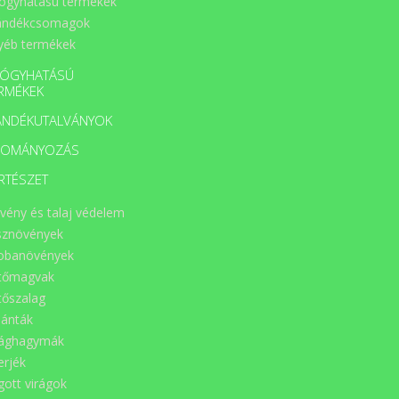
ógyhatású termékek
ándékcsomagok
yéb termékek
ÓGYHATÁSÚ
RMÉKEK
ÁNDÉKUTALVÁNYOK
DOMÁNYOZÁS
RTÉSZET
vény és talaj védelem
sznövények
obanövények
tőmagvak
tőszalag
lánták
rághagymák
erjék
gott virágok