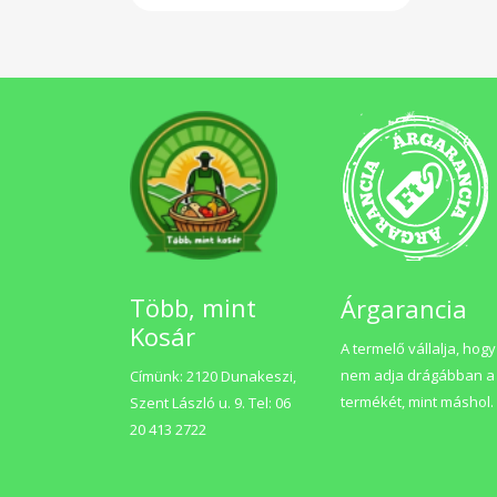
Több, mint
Árgarancia
Kosár
A termelő vállalja, hogy
nem adja drágábban a
Címünk: 2120 Dunakeszi,
termékét, mint máshol.
Szent László u. 9. Tel: 06
20 413 2722