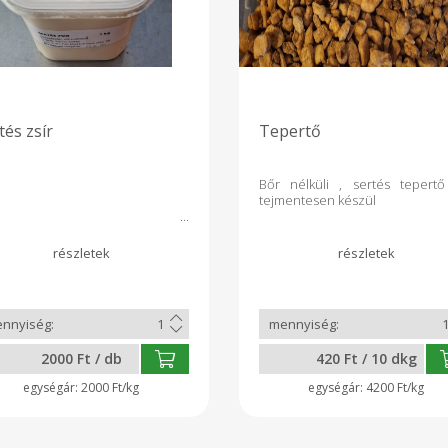
tés zsír
Tepertő
Bőr nélküli , sertés tepertő
tejmentesen készül
2000 Ft / db
420 Ft / 10 dkg
2000 Ft/kg
4200 Ft/kg