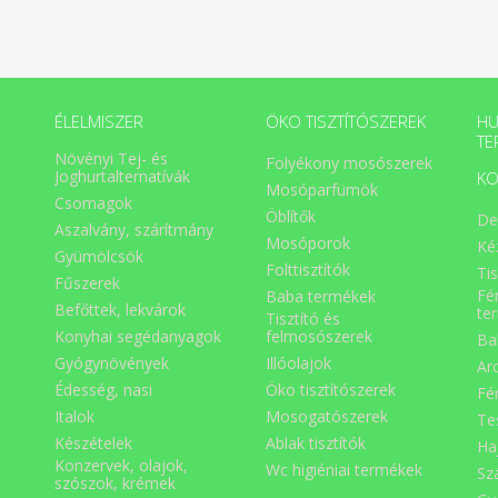
ÉLELMISZER
ÖKO TISZTÍTÓSZEREK
HU
TE
Növényi Tej- és
Folyékony mosószerek
Joghurtalternatívák
KO
Mosóparfümök
Csomagok
Öblítők
De
Aszalvány, szárítmány
Mosóporok
Ké
Gyümölcsök
Folttisztítók
Ti
Fűszerek
Fé
Baba termékek
Befőttek, lekvárok
te
Tisztító és
Konyhai segédanyagok
felmosószerek
Ba
Gyógynövények
Illóolajok
Ar
Édesség, nasi
Öko tisztítószerek
Fé
Italok
Mosogatószerek
Te
Készételek
Ablak tisztítók
Ha
Konzervek, olajok,
Wc higiéniai termékek
Sz
szószok, krémek