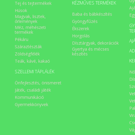
Gy
KÉZMŰVES TERMÉKEK
Tej és tejtermékek
Aj
Húsok
Baba és bábkészítés
Eg
Magvak, lisztek,
Gyöngyfűzés
őrlemények
GY
Méz, méhészeti
Ékszerek
TE
termékek
Horgolás
Pékáru
AJ
Dísztárgyak, dekorációk
Száraztészták
Gyertya és mécses
A
Zöldségfélék
készítés
KE
Teák, kávé, kakaó
SZELLEMI TÁPLÁLÉK
Nő
Dí
Önfejlesztés, önismeret
Sz
Játék, családi játék
Ve
Kommunikáció
Ve
Gyermekkönyvek
Pa
Vi
Cs
Vá