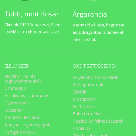
Több, mint Kosár
Árgarancia
Címünk: 2120 Dunakeszi, Szent
A termelő vállalja, hogy nem
László u. 9. Tel: 06 20 413 2722
adja drágábban a termékét,
mint máshol.
ÉLELMISZER
ÖKO TISZTÍTÓSZEREK
Növényi Tej- és
Folyékony mosószerek
Joghurtalternatívák
Mosóparfümök
Csomagok
Öblítők
Aszalvány, szárítmány
Mosóporok
Gyümölcsök
Folttisztítók
Fűszerek
Baba termékek
Befőttek, lekvárok
Tisztító és felmosószerek
Konyhai segédanyagok
Illóolajok
Gyógynövények
Öko tisztítószerek