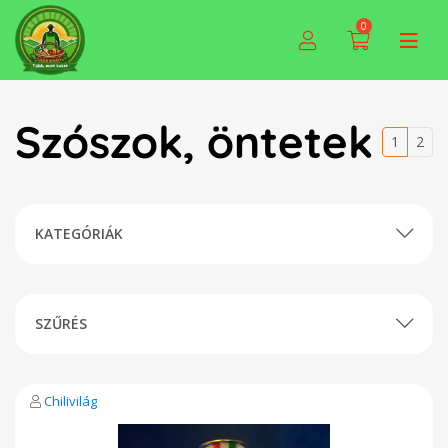
0
Szószok, öntetek
1
2
KATEGÓRIÁK
SZŰRÉS
Chilivilág