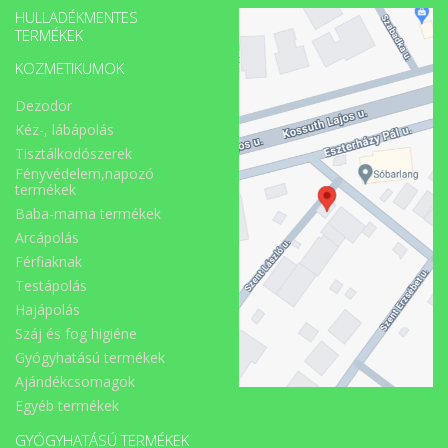
HULLADÉKMENTES
TERMÉKEK
KOZMETIKUMOK
Dezodor
Kéz-, lábápolás
Tisztálkodószerek
Fényvédelem,napozó
termékek
Baba-mama termékek
Arcápolás
Férfiaknak
Testápolás
Hajápolás
Száj és fog higiéne
Gyógyhatású termékek
Ajándékcsomagok
Egyéb termékek
GYÓGYHATÁSÚ TERMÉKEK