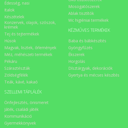
Édesség, nasi
Mosogatószerek
Italok
Ablak tisztítók
Készételek
Wc higiéniai termékek
Konzervek, olajok, szószok,
krémek
KÉZMŰVES TERMÉKEK
Tej és tejtermékek
Húsok
Baba és bábkészítés
Magvak, lisztek, őrlemények
Gyöngyfűzés
Méz, méhészeti termékek
Ékszerek
Pékáru
Horgolás
Száraztészták
Dísztárgyak, dekorációk
Zöldségfélék
Gyertya és mécses készítés
Teák, kávé, kakaó
SZELLEMI TÁPLÁLÉK
Önfejlesztés, önismeret
Játék, családi játék
Kommunikáció
Gyermekkönyvek