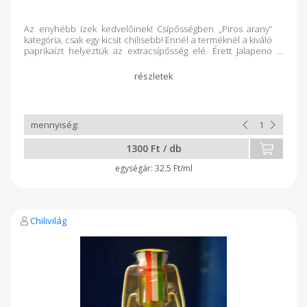
Az enyhébb ízek kedvelőinek! Csípősségben „Piros arany”
kategória, csak egy kicsit chilisebb! Ennél a terméknél a kiváló
paprikaízt helyeztük az extracsípősség elé. Érett Jalapeno
Purple (8-10 ezer SHU) chilibõl készült, enyhén csípõs szósz.
Neve ellenére keleties ízvilágú a hozzáadott szójaszósz
miatt. Összetétel: chili 70%, balzsamecet, szójaszósz,
konyhasó, tartósító (Na-benzoát)
1300 Ft / db
32.5 Ft/ml
Chilivilág