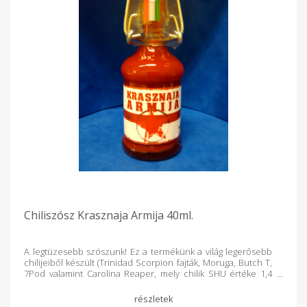
Chiliszósz Krasznaja Armija 40ml.
A legtüzesebb szószunk! Ez a termékünk a világ legerősebb
chilijeiből készült (Trinidad Scorpion fajták, Moruga, Butch T,
7Pod valamint Carolina Reaper, mely chilik SHU értéke 1,4
millió és 2,209 millió közötti). Töménysége révén fűszerként
alkalmazható sütésnél, főzésnél, pácok készítésénél. Utólag
is ízesíthetünk vele sülteket, pizzát, melegszendvicset.