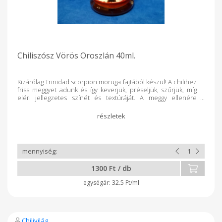
Chiliszósz Vörös Oroszlán 40ml.
Kizárólag Trinidad scorpion moruga fajtából készül! A chilihez
friss meggyet adunk és így keverjük, préseljük, szűrjük, míg
eléri jellegzetes színét és textúráját. A meggy ellenére
kiválóan alkalmazható fűszerként sütésnél, főzésnél. Frissen
sültek, szendvicsek, pizzák mellé is kiváló. Ereje az
oroszlánéhoz hasonló, mégis inkább az „Örök élet itala”
Összetevők: chili 80%, meggyvelő, balzsamecet, konyhasó,
tartósító (Na-benzoát).
1300 Ft / db
32.5 Ft/ml
Chilivilág