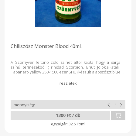
Chiliszósz Monster Blood 40ml.
A Szörnyvér feltűnő zöld színét attól kapta, hogy a sárga
színű termésekből (Trinidad Scorpion, Bhut Jolokia,Fatalii,
Habanero yellow 350-1500 ezer SHU) készült alapszószt blue
curasso likörrel ízesítjük. Leginkább sültekhez,
melegszendvicsekhez, salátákhoz ajánljuk. Sültkrumplihoz
elengedhetetlen! Összetétel: chili 80%, blue curasso,
balzsamecet, konyhasó, tartósító (Na-benzoát) A termék kis
mennyiségben alkoholt tartalmaz!
1300 Ft / db
32.5 Ft/ml