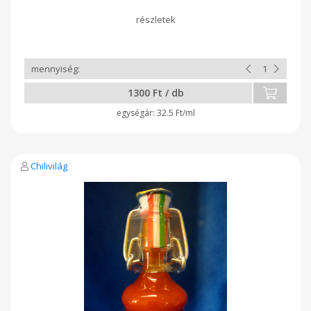
Sajtokkal, sajtos ételekkel nagyon jól harmonizál. A kömény
által egyes magyaros ételekhez is passzol. Természetesen a
sült és grillezett húsokhoz, pizzákhoz is kiváló. Összetétel:
chili 85%, balzsamecet, konyhasó, fűszerkömény, tartósító
(Na-benzoát)
1300 Ft / db
32.5 Ft/ml
Chilivilág