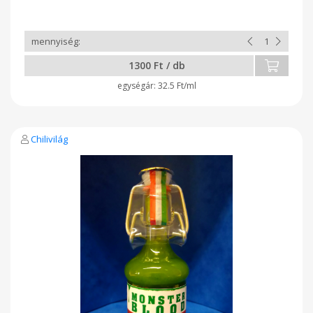
Összetétel: chili 90%, balzsamecet, konyhasó, tartósító (Na-
benzoát) Fogyassza felelősséggel!
1300 Ft / db
32.5 Ft/ml
Chilivilág