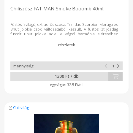
Chiliszósz FAT MAN Smoke Booomb 40ml.
Füstös ízvilágú, extraerős szósz. Trinidad Scorpion Moruga és
Bhut Jolokia csoki változataiból készült. A füstös ízt jóadag
füstölt Bhut Jolokia adja. A végső harmónia eléréséhez
paradicsomot, vöröshagymát, fokhagymát és nádcukrot
adtunk még hozzá. A füstölt és csípős ízek kedvelőinek
javasoljuk! Bablevesbe vagy egy jó adag csülökre is kiváló!
Összetétel: chili 50%, paradicsom, vöröshagyma, fokhagyma,
nádcukor, konyhasó, balzsamecet, tartósító (Na-benzoát)
1300 Ft / db
32.5 Ft/ml
Chilivilág