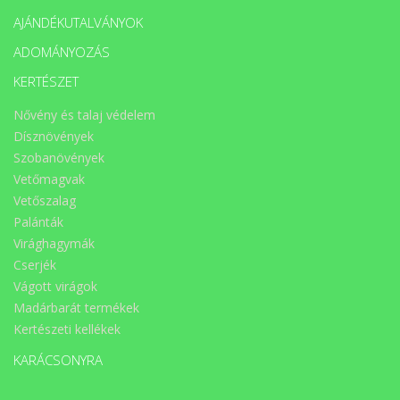
AJÁNDÉKUTALVÁNYOK
ADOMÁNYOZÁS
KERTÉSZET
Nővény és talaj védelem
Dísznövények
Szobanövények
Vetőmagvak
Vetőszalag
Palánták
Virághagymák
Cserjék
Vágott virágok
Madárbarát termékek
Kertészeti kellékek
KARÁCSONYRA