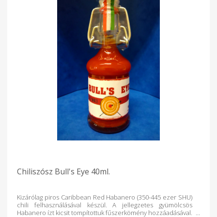
Chiliszósz Bull's Eye 40ml.
Kizárólag piros Caribbean Red Habanero (350-445 ezer SHU)
chili felhasználásával készül. A jellegzetes gyümölcsös
Habanero ízt kicsit tompítottuk fűszerkömény hozzáadásával.