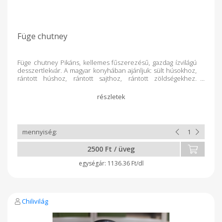
Füge chutney
Füge chutney Pikáns, kellemes fűszerezésű, gazdag ízvilágú
desszertlekvár. A magyar konyhában ajánljuk: sült húsokhoz,
rántott húshoz, rántott sajthoz, rántott zöldségekhez.
Tartósítószert nem tartalmaz, hőkezeléssel tartósítva
2500 Ft / üveg
1136.36 Ft/dl
Chilivilág