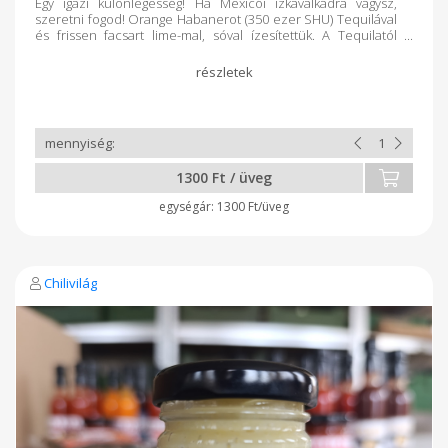
Egy igazi különlegesség! Ha Mexicói ízkavalkádra vágysz,
szeretni fogod! Orange Habanerot (350 ezer SHU) Tequilával
és frissen facsart lime-mal, sóval ízesítettük. A Tequilatól
először édes íz dominál, majd a jellegzetes habanero íz tör
elő kis fanyarsággal. Különféle sültekhez, salátákhoz valamint
tacohoz, fajitashoz, burritóhoz, chimichangahoz ajánljuk. DIA
DE LOS MUERTOS Chili szósz 40ml
1300 Ft / üveg
1300 Ft/üveg
Chilivilág