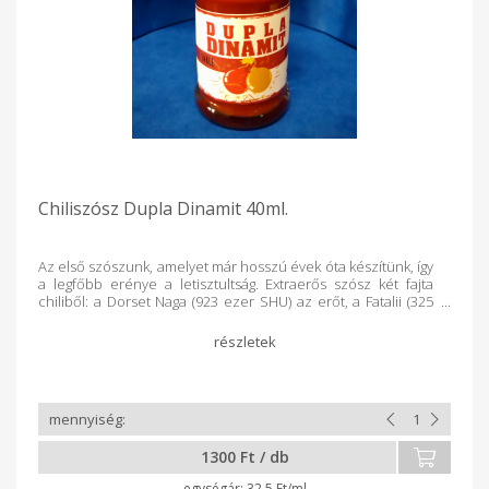
Chiliszósz Dupla Dinamit 40ml.
Az első szószunk, amelyet már hosszú évek óta készítünk, így
a legfőbb erénye a letisztultság. Extraerős szósz két fajta
chiliből: a Dorset Naga (923 ezer SHU) az erőt, a Fatalii (325
ezer SHU) a gyümölcsös ízt adja. A hozzáadott leheletnyi
paradicsom krémesebbé teszi. A sülteken, pizzákon,
szendvicseken túl, vadételekhez, pörköltekhez, levesekhez,
tésztákhoz is kiváló. Összetétel: chili 80%, paradicsom,
balzsamecet, konyhasó, tartósító (Na-benzoát)
1300 Ft / db
32.5 Ft/ml