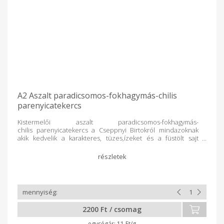
A2 Aszalt paradicsomos-fokhagymás-chilis
parenyicatekercs
Kistermelői aszalt paradicsomos-fokhagymás-
chilis parenyicatekercs a Cseppnyi Birtokról mindazoknak
akik kedvelik a karakteres, tüzes,ízeket és a füstölt sajt
selymes textúráját. A2-es, jersey tehéntejből készül, így akár a
tejfehérjeérzékenyek is fogyaszthatják. Teljes tejből csináljuk.
A napérlelte aszalt paradicsom édeskés íze, a fokhagyma
aromája és a chili pikánbs tüzessége tökéletes harmoniát
alkot ebben a kézzel formázott, hagyományos füstölt
tekercsben. Minden termékünk tartósítószer- és
adalékanyagmentes! Összetevők:
pasztőrözött teljes tehéntej, 1,5 % aszalt paradicsom, 0,3%
2200 Ft / csomag
fokhagyma, 0,2% chilipehely, só, oltóenzim, baktérium kultúra
A feltüntetett súly hozzávetőleges, végleges súly és ár
11 Ft/g