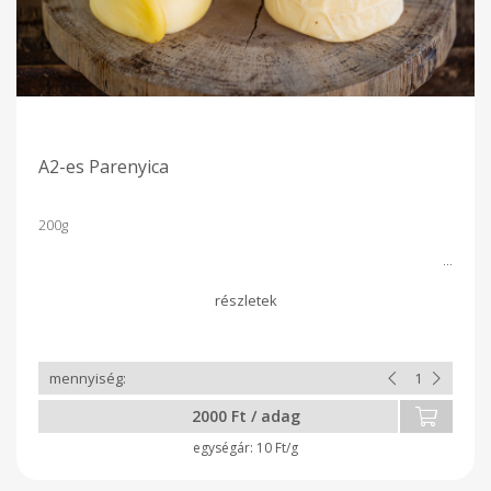
A2-es Parenyica
200g
2000 Ft / adag
10 Ft/g