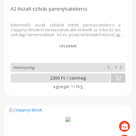
A2 Aszalt szilvás parenyicatekercs
Kistermelői aszalt szilvával töltött parenyicatekercs a
Cseppnyi Birtokról mindazoknak akik kedvelik az édes és sós
ízek lágy harmonizálását . A2-es, jersey tehéntejből készül, így
akár a tejfehérjeérzékenyek is fogyaszthatják. Teljes tejből
csináljuk. Minden termékünk tartósítószer- és
adalékanyagmentes! Összetevők:
pasztőrözött teljes tehéntej, 1,3 % aszalt szilva, só, baktérium
kultúra, oltóanyag A feltüntetett súly hozzávetőleges,
végleges súly és ár átvételkor tudunk mondani.
2200 Ft / csomag
11 Ft/g
Cseppnyi Birtok