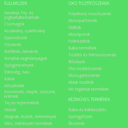
ÉLELMISZER
ÖKO TISZTÍTÓSZEREK
Növényi Tej- és
Folyékony mosószerek
Joghurtalternatívák
Mosóparfümök
Csomagok
Öblítők
Aszalvány, szárítmány
Mosóporok
Gyümölcsök
Folttisztítók
Fűszerek
Baba termékek
Befőttek, lekvárok
Tisztító és felmosószerek
Konyhai segédanyagok
Illóolajok
Gyógynövények
Öko tisztítószerek
Édesség, nasi
Mosogatószerek
Italok
Ablak tisztítók
Készételek
Wc higiéniai termékek
Konzervek, olajok, szószok,
krémek
KÉZMŰVES TERMÉKEK
Tej és tejtermékek
Húsok
Baba és bábkészítés
Magvak, lisztek, őrlemények
Gyöngyfűzés
Méz, méhészeti termékek
Ékszerek