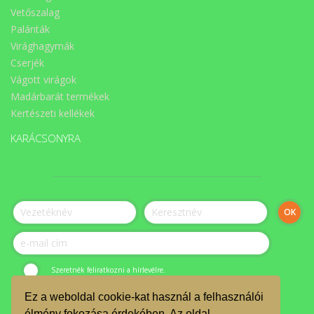
Vetőszalag
Palánták
Virághagymák
Cserjék
Vágott virágok
Madárbarát termékek
Kertészeti kellékek
KARÁCSONYRA
Szeretnék feliratkozni a hírlevélre.
Ez a weboldal cookie-kat használ a felhasználói
© ÉLET-Közösség Egyesület 2023.
élmény fokozása érdekében. Az oldal