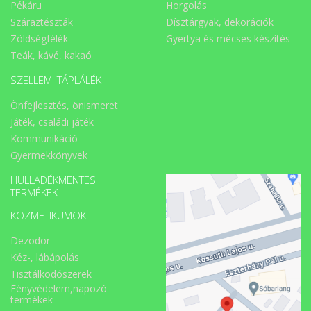
Pékáru
Horgolás
Száraztészták
Dísztárgyak, dekorációk
Zöldségfélék
Gyertya és mécses készítés
Teák, kávé, kakaó
SZELLEMI TÁPLÁLÉK
Önfejlesztés, önismeret
Játék, családi játék
Kommunikáció
Gyermekkönyvek
HULLADÉKMENTES
TERMÉKEK
KOZMETIKUMOK
Dezodor
Kéz-, lábápolás
Tisztálkodószerek
Fényvédelem,napozó
termékek