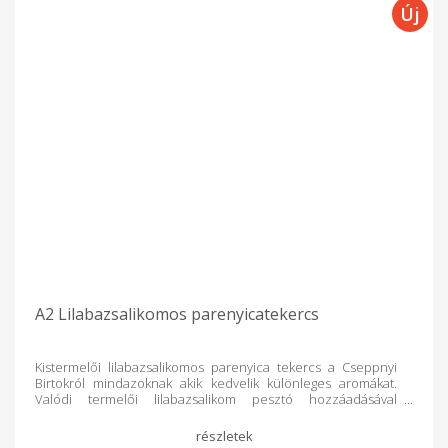
A2 Lilabazsalikomos parenyicatekercs
Kistermelői lilabazsalikomos parenyica tekercs a Cseppnyi
Birtokról mindazoknak akik kedvelik különleges aromákat.
Valódi termelői lilabazsalikom pesztó hozzáadásával
készítjük. A2-es, jersey tehéntejből készül, így akár a
tejfehérjeérzékenyek is fogyaszthatják. Teljes tejből csináljuk.
Minden termékünk tartósítószer- és adalékanyagmentes!