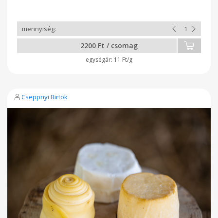
Összetevők: pasztőrözött teljes tehéntej, 1,3 % termelői
lilabazsalikom pesztó, só, oltóenzim, baktérium kultúra A
feltüntetett súly hozzávetőleges, végleges súly és ár
átvételkor tudunk mondani.
2200 Ft / csomag
11 Ft/g
Cseppnyi Birtok