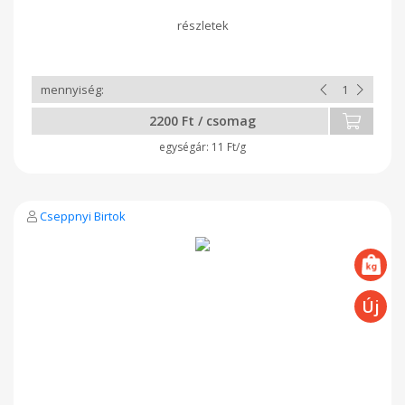
tejfehérjeérzékenyek is fogyaszthatják. Teljes tejből csináljuk.
Minden termékünk tartósítószer- és adalékanyagmentes!
Összetevők: pasztőrözött teljes tehéntej, 1,3 % tökmag, 1,3%
aszalt áfonya, só, oltóenzim, baktérium kultúra A feltüntetett
súly hozzávetőleges, végleges súly és ár átvételkor tudunk
mondani.
2200 Ft / csomag
11 Ft/g
Cseppnyi Birtok