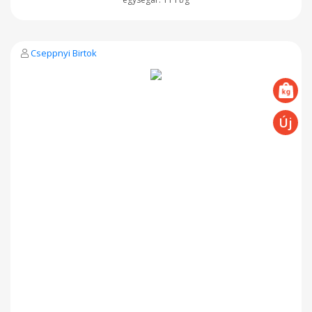
átvételkor tudunk mondani.
Cseppnyi Birtok