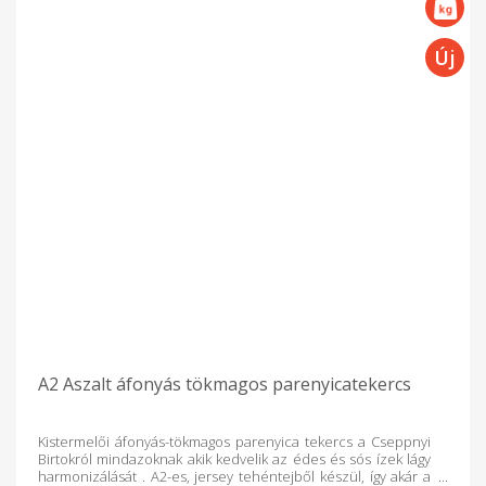
A2 Aszalt áfonyás tökmagos parenyicatekercs
Kistermelői áfonyás-tökmagos parenyica tekercs a Cseppnyi
Birtokról mindazoknak akik kedvelik az édes és sós ízek lágy
harmonizálását . A2-es, jersey tehéntejből készül, így akár a