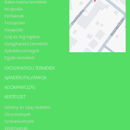
Baba-mama termékek
Arcápolás
Férfiaknak
Testápolás
Hajápolás
Száj és fog higiéne
Gyógyhatású termékek
Ajándékcsomagok
Egyéb termékek
GYÓGYHATÁSÚ TERMÉKEK
AJÁNDÉKUTALVÁNYOK
ADOMÁNYOZÁS
KERTÉSZET
Nővény és talaj védelem
Dísznövények
Szobanövények
Vetőmagvak