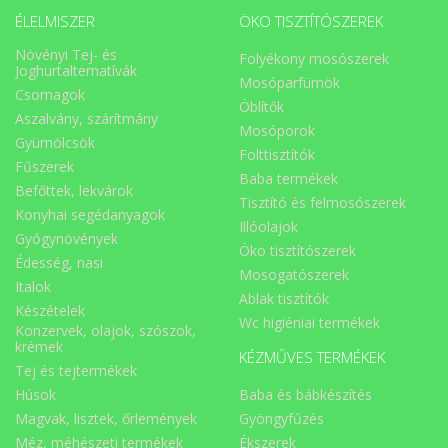
ÉLELMISZER
ÖKO TISZTÍTÓSZEREK
Növényi Tej- és
Folyékony mosószerek
Joghurtalternatívák
Mosóparfümök
Csomagok
Öblítők
Aszalvány, szárítmány
Mosóporok
Gyümölcsök
Folttisztítók
Fűszerek
Baba termékek
Befőttek, lekvárok
Tisztító és felmosószerek
Konyhai segédanyagok
Illóolajok
Gyógynövények
Öko tisztítószerek
Édesség, nasi
Mosogatószerek
Italok
Ablak tisztítók
Készételek
Wc higiéniai termékek
Konzervek, olajok, szószok,
krémek
KÉZMŰVES TERMÉKEK
Tej és tejtermékek
Húsok
Baba és bábkészítés
Magvak, lisztek, őrlemények
Gyöngyfűzés
Méz, méhészeti termékek
Ékszerek