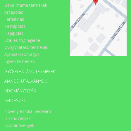
Baba-mama termékek
Arcápolás
Férfiaknak
Testápolás
Hajápolás
Száj és fog higiéne
Gyógyhatású termékek
Ajándékcsomagok
Egyéb termékek
GYÓGYHATÁSÚ TERMÉKEK
AJÁNDÉKUTALVÁNYOK
ADOMÁNYOZÁS
KERTÉSZET
Nővény és talaj védelem
Dísznövények
Szobanövények