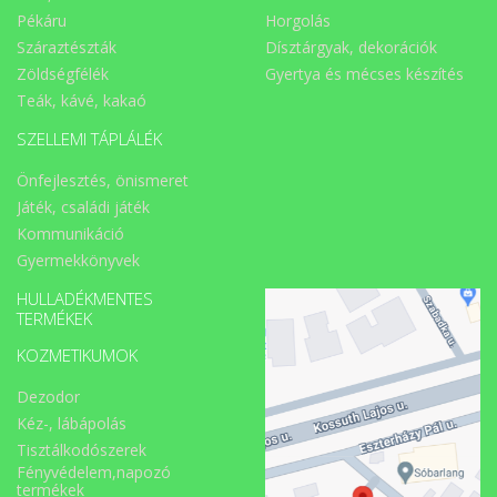
Pékáru
Horgolás
Száraztészták
Dísztárgyak, dekorációk
Zöldségfélék
Gyertya és mécses készítés
Teák, kávé, kakaó
SZELLEMI TÁPLÁLÉK
Önfejlesztés, önismeret
Játék, családi játék
Kommunikáció
Gyermekkönyvek
HULLADÉKMENTES
TERMÉKEK
KOZMETIKUMOK
Dezodor
Kéz-, lábápolás
Tisztálkodószerek
Fényvédelem,napozó
termékek