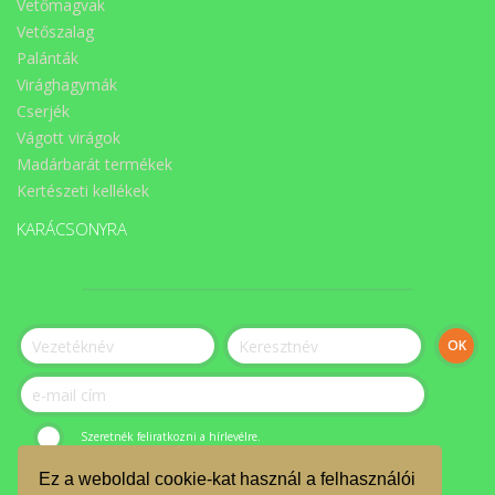
Vetőmagvak
Vetőszalag
Palánták
Virághagymák
Cserjék
Vágott virágok
Madárbarát termékek
Kertészeti kellékek
KARÁCSONYRA
Szeretnék feliratkozni a hírlevélre.
Ez a weboldal cookie-kat használ a felhasználói
© ÉLET-Közösség Egyesület 2023.