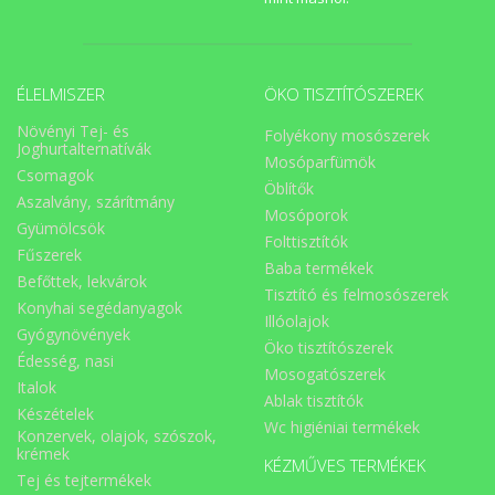
ÉLELMISZER
ÖKO TISZTÍTÓSZEREK
Növényi Tej- és
Folyékony mosószerek
Joghurtalternatívák
Mosóparfümök
Csomagok
Öblítők
Aszalvány, szárítmány
Mosóporok
Gyümölcsök
Folttisztítók
Fűszerek
Baba termékek
Befőttek, lekvárok
Tisztító és felmosószerek
Konyhai segédanyagok
Illóolajok
Gyógynövények
Öko tisztítószerek
Édesség, nasi
Mosogatószerek
Italok
Ablak tisztítók
Készételek
Wc higiéniai termékek
Konzervek, olajok, szószok,
krémek
KÉZMŰVES TERMÉKEK
Tej és tejtermékek