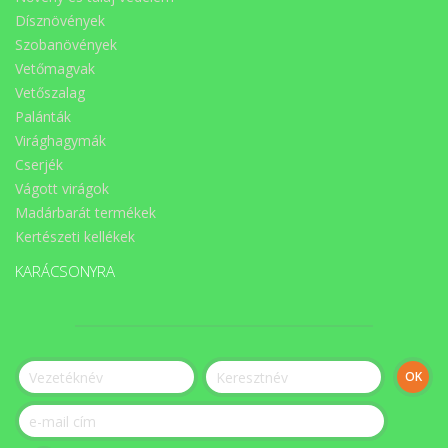
Dísznövények
Szobanövények
Vetőmagvak
Vetőszalag
Palánták
Virághagymák
Cserjék
Vágott virágok
Madárbarát termékek
Kertészeti kellékek
KARÁCSONYRA