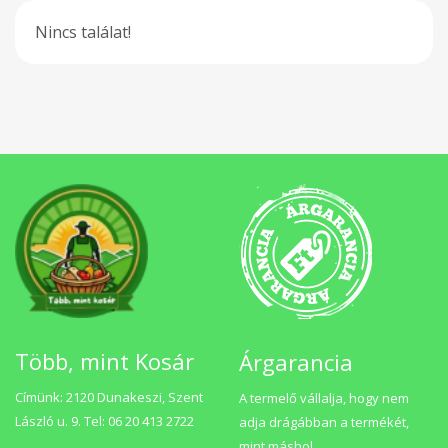
Nincs találat!
Több, mint Kosár
Árgarancia
Címünk: 2120 Dunakeszi, Szent
A termelő vállalja, hogy nem
László u. 9. Tel: 06 20 413 2722
adja drágábban a termékét,
mint máshol.