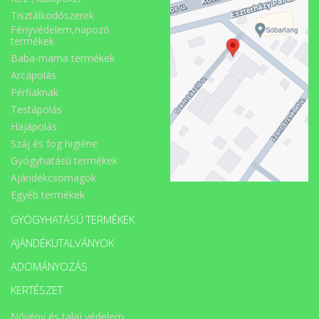
Tisztálkodószerek
Fényvédelem,napozó
termékek
Baba-mama termékek
Arcápolás
Férfiaknak
Testápolás
Hajápolás
Száj és fog higiéne
Gyógyhatású termékek
Ajándékcsomagok
Egyéb termékek
GYÓGYHATÁSÚ TERMÉKEK
AJÁNDÉKUTALVÁNYOK
ADOMÁNYOZÁS
KERTÉSZET
Nővény és talaj védelem