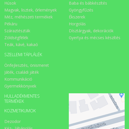
Húsok
Baba és bábkészítés
Magvak, lisztek, őrlemények
Gyöngyfűzés
Méz, méhészeti termékek
Ékszerek
Pékáru
Horgolás
Száraztészták
Dísztárgyak, dekorációk
Zöldségfélék
Gyertya és mécses készítés
Teák, kávé, kakaó
SZELLEMI TÁPLÁLÉK
Önfejlesztés, önismeret
Játék, családi játék
Kommunikáció
Gyermekkönyvek
HULLADÉKMENTES
TERMÉKEK
KOZMETIKUMOK
Dezodor
Kéz-, lábápolás