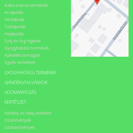
Baba-mama termékek
Arcápolás
Férfiaknak
Testápolás
Hajápolás
Száj és fog higiéne
Gyógyhatású termékek
Ajándékcsomagok
Egyéb termékek
GYÓGYHATÁSÚ TERMÉKEK
AJÁNDÉKUTALVÁNYOK
ADOMÁNYOZÁS
KERTÉSZET
Nővény és talaj védelem
Dísznövények
Szobanövények