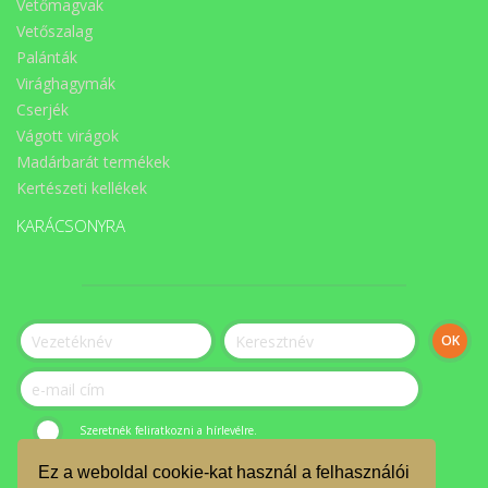
Vetőmagvak
Vetőszalag
Palánták
Virághagymák
Cserjék
Vágott virágok
Madárbarát termékek
Kertészeti kellékek
KARÁCSONYRA
Szeretnék feliratkozni a hírlevélre.
Ez a weboldal cookie-kat használ a felhasználói
© ÉLET-Közösség Egyesület 2023.