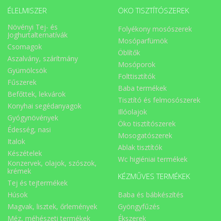
ÉLELMISZER
ÖKO TISZTÍTÓSZEREK
Növényi Tej- és
Folyékony mosószerek
Joghurtalternatívák
Mosóparfümök
Csomagok
Öblítők
Aszalvány, szárítmány
Mosóporok
Gyümölcsök
Folttisztítók
Fűszerek
Baba termékek
Befőttek, lekvárok
Tisztító és felmosószerek
Konyhai segédanyagok
Illóolajok
Gyógynövények
Öko tisztítószerek
Édesség, nasi
Mosogatószerek
Italok
Ablak tisztítók
Készételek
Wc higiéniai termékek
Konzervek, olajok, szószok,
krémek
KÉZMŰVES TERMÉKEK
Tej és tejtermékek
Húsok
Baba és bábkészítés
Magvak, lisztek, őrlemények
Gyöngyfűzés
Méz, méhészeti termékek
Ékszerek