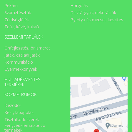
Pékáru
Horgolás
Száraztészták
Dísztárgyak, dekorációk
Zöldségfélék
Gyertya és mécses készítés
Teák, kávé, kakaó
SZELLEMI TÁPLÁLÉK
Önfejlesztés, önismeret
Játék, családi játék
Kommunikáció
Gyermekkönyvek
HULLADÉKMENTES
TERMÉKEK
KOZMETIKUMOK
Dezodor
Kéz-, lábápolás
Tisztálkodószerek
Fényvédelem,napozó
termékek