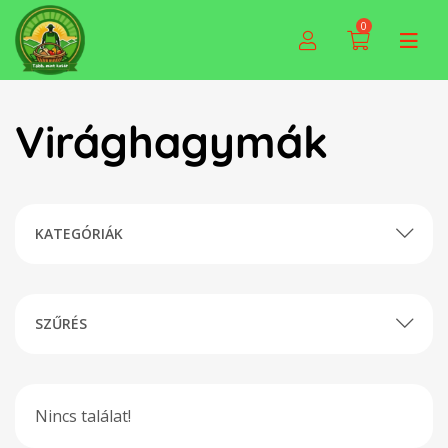
0
Virághagymák
KATEGÓRIÁK
SZŰRÉS
Nincs találat!