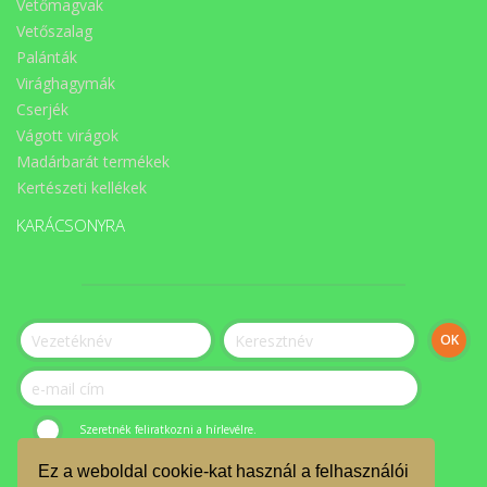
Vetőmagvak
Vetőszalag
Palánták
Virághagymák
Cserjék
Vágott virágok
Madárbarát termékek
Kertészeti kellékek
KARÁCSONYRA
Szeretnék feliratkozni a hírlevélre.
Ez a weboldal cookie-kat használ a felhasználói
© ÉLET-Közösség Egyesület 2023.