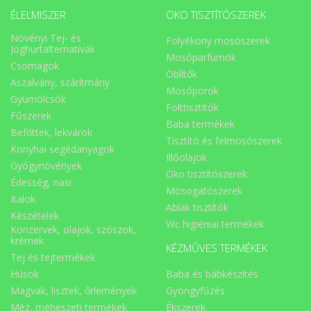
ÉLELMISZER
ÖKO TISZTÍTÓSZEREK
Növényi Tej- és
Folyékony mosószerek
Joghurtalternatívák
Mosóparfümök
Csomagok
Öblítők
Aszalvány, szárítmány
Mosóporok
Gyümölcsök
Folttisztítók
Fűszerek
Baba termékek
Befőttek, lekvárok
Tisztító és felmosószerek
Konyhai segédanyagok
Illóolajok
Gyógynövények
Öko tisztítószerek
Édesség, nasi
Mosogatószerek
Italok
Ablak tisztítók
Készételek
Wc higiéniai termékek
Konzervek, olajok, szószok,
krémek
KÉZMŰVES TERMÉKEK
Tej és tejtermékek
Húsok
Baba és bábkészítés
Magvak, lisztek, őrlemények
Gyöngyfűzés
Méz, méhészeti termékek
Ékszerek