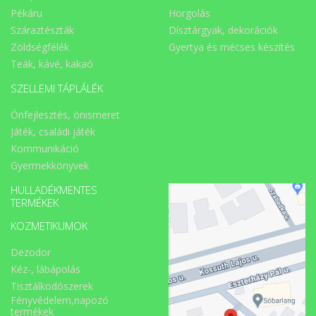
Pékáru
Horgolás
Száraztészták
Dísztárgyak, dekorációk
Zöldségfélék
Gyertya és mécses készítés
Teák, kávé, kakaó
SZELLEMI TÁPLÁLÉK
Önfejlesztés, önismeret
Játék, családi játék
Kommunikáció
Gyermekkönyvek
HULLADÉKMENTES
TERMÉKEK
KOZMETIKUMOK
Dezodor
Kéz-, lábápolás
Tisztálkodószerek
Fényvédelem,napozó
termékek