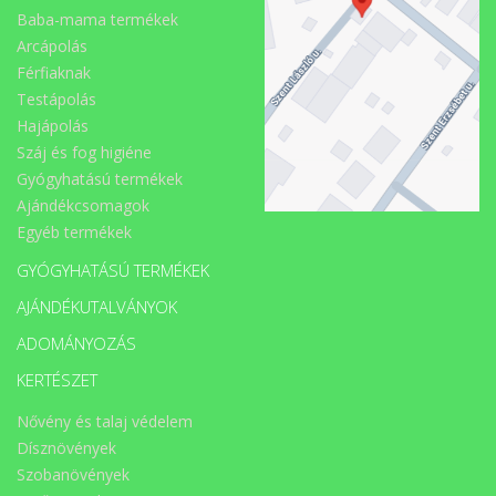
Baba-mama termékek
Arcápolás
Férfiaknak
Testápolás
Hajápolás
Száj és fog higiéne
Gyógyhatású termékek
Ajándékcsomagok
Egyéb termékek
GYÓGYHATÁSÚ TERMÉKEK
AJÁNDÉKUTALVÁNYOK
ADOMÁNYOZÁS
KERTÉSZET
Nővény és talaj védelem
Dísznövények
Szobanövények