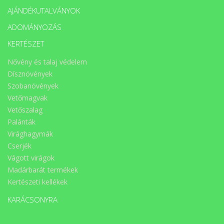
AJÁNDÉKUTALVÁNYOK
ADOMÁNYOZÁS
KERTÉSZET
Nővény és talaj védelem
Dísznövények
Szobanövények
Vetőmagvak
Vetőszalag
Palánták
Virághagymák
Cserjék
Vágott virágok
Madárbarát termékek
Kertészeti kellékek
KARÁCSONYRA