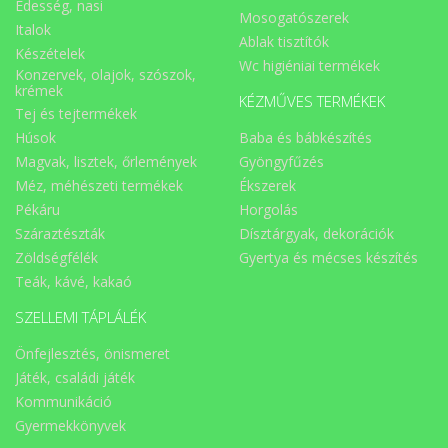
Édesség, nasi
Mosogatószerek
Italok
Ablak tisztítók
Készételek
Wc higiéniai termékek
Konzervek, olajok, szószok,
krémek
KÉZMŰVES TERMÉKEK
Tej és tejtermékek
Húsok
Baba és bábkészítés
Magvak, lisztek, őrlemények
Gyöngyfűzés
Méz, méhészeti termékek
Ékszerek
Pékáru
Horgolás
Száraztészták
Dísztárgyak, dekorációk
Zöldségfélék
Gyertya és mécses készítés
Teák, kávé, kakaó
SZELLEMI TÁPLÁLÉK
Önfejlesztés, önismeret
Játék, családi játék
Kommunikáció
Gyermekkönyvek