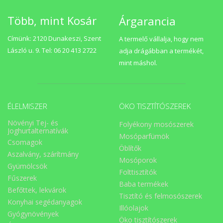
Több, mint Kosár
Árgarancia
Címünk: 2120 Dunakeszi, Szent
A termelő vállalja, hogy nem
László u. 9. Tel: 06 20 413 2722
adja drágábban a termékét,
mint máshol.
ÉLELMISZER
ÖKO TISZTÍTÓSZEREK
Növényi Tej- és
Folyékony mosószerek
Joghurtalternatívák
Mosóparfümök
Csomagok
Öblítők
Aszalvány, szárítmány
Mosóporok
Gyümölcsök
Folttisztítók
Fűszerek
Baba termékek
Befőttek, lekvárok
Tisztító és felmosószerek
Konyhai segédanyagok
Illóolajok
Gyógynövények
Öko tisztítószerek