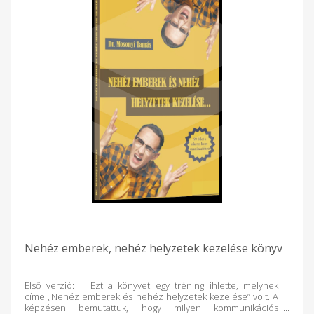
Nehéz emberek, nehéz helyzetek kezelése könyv
Első verzió: Ezt a könyvet egy tréning ihlette, melynek
címe „Nehéz emberek és nehéz helyzetek kezelése” volt. A
képzésen bemutattuk, hogy milyen kommunikációs