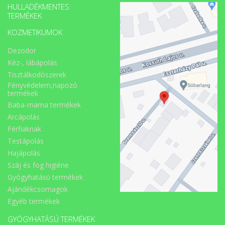
HULLADÉKMENTES
TERMÉKEK
KOZMETIKUMOK
Dezodor
Kéz-, lábápolás
Tisztálkodószerek
Fényvédelem,napozó
termékek
Baba-mama termékek
Arcápolás
Férfiaknak
Testápolás
Hajápolás
Száj és fog higiéne
Gyógyhatású termékek
Ajándékcsomagok
Egyéb termékek
GYÓGYHATÁSÚ TERMÉKEK