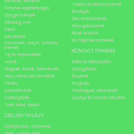
Befőttek, lekvárok
Tisztító és felmosószerek
Konyhai segédanyagok
Illóolajok
Gyógynövények
Öko tisztítószerek
Édesség, nasi
Mosogatószerek
Italok
Ablak tisztítók
Készételek
Wc higiéniai termékek
Konzervek, olajok, szószok,
krémek
KÉZMŰVES TERMÉKEK
Tej és tejtermékek
Húsok
Baba és bábkészítés
Magvak, lisztek, őrlemények
Gyöngyfűzés
Méz, méhészeti termékek
Ékszerek
Pékáru
Horgolás
Száraztészták
Dísztárgyak, dekorációk
Zöldségfélék
Gyertya és mécses készítés
Teák, kávé, kakaó
SZELLEMI TÁPLÁLÉK
Önfejlesztés, önismeret
Játék, családi játék