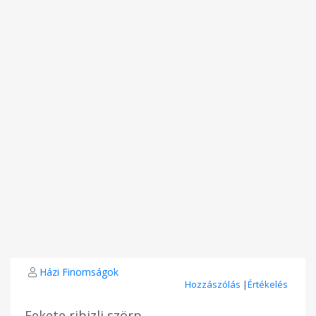
Házi Finomságok
Hozzászólás
|
Értékelés
Fekete ribizli szörp