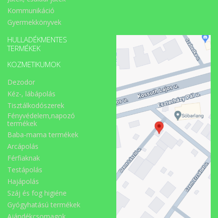
Kommunikáció
Gyermekkönyvek
HULLADÉKMENTES
TERMÉKEK
KOZMETIKUMOK
Dezodor
Kéz-, lábápolás
Tisztálkodószerek
Fényvédelem,napozó
termékek
Baba-mama termékek
Arcápolás
Férfiaknak
Testápolás
Hajápolás
Száj és fog higiéne
Gyógyhatású termékek
Ajándékcsomagok