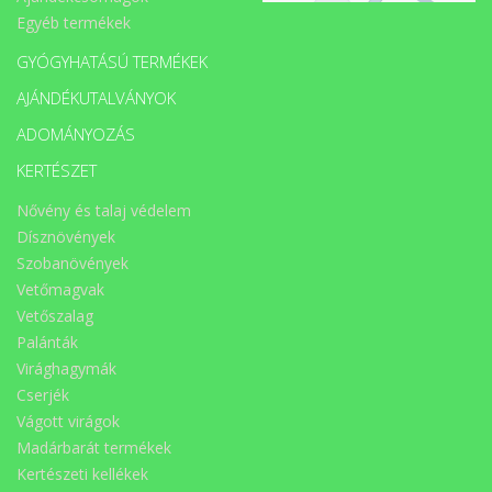
Egyéb termékek
GYÓGYHATÁSÚ TERMÉKEK
AJÁNDÉKUTALVÁNYOK
ADOMÁNYOZÁS
KERTÉSZET
Nővény és talaj védelem
Dísznövények
Szobanövények
Vetőmagvak
Vetőszalag
Palánták
Virághagymák
Cserjék
Vágott virágok
Madárbarát termékek
Kertészeti kellékek