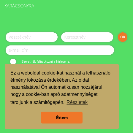
KARÁCSONYRA
Szeretnék feliratkozni a hírlevélre.
Ez a weboldal cookie-kat használ a felhasználói
© ÉLET-Közösség Egyesület 2023.
élmény fokozása érdekében. Az oldal
használatával Ön automatikusan hozzájárul,
JELENTKEZZ ÖNKÉNTESNEK
hogy a cookie-ban apró adatmennyiséget
TMR
tároljunk a számítógépén.
Részletek
Árgarancia
Értem