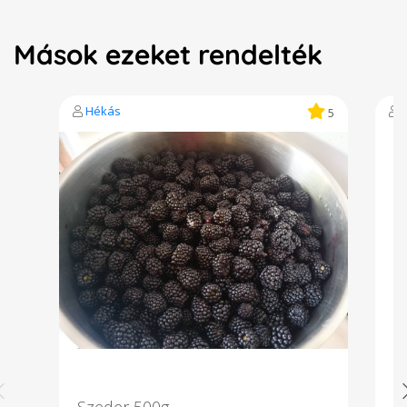
Mások ezeket rendelték
Hékás
5
Szeder 500g
B