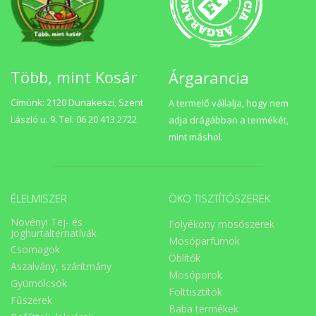
Több, mint Kosár
Árgarancia
Címünk: 2120 Dunakeszi, Szent
A termelő vállalja, hogy nem
László u. 9. Tel: 06 20 413 2722
adja drágábban a termékét,
mint máshol.
ÉLELMISZER
ÖKO TISZTÍTÓSZEREK
Növényi Tej- és
Folyékony mosószerek
Joghurtalternatívák
Mosóparfümök
Csomagok
Öblítők
Aszalvány, szárítmány
Mosóporok
Gyümölcsök
Folttisztítók
Fűszerek
Baba termékek