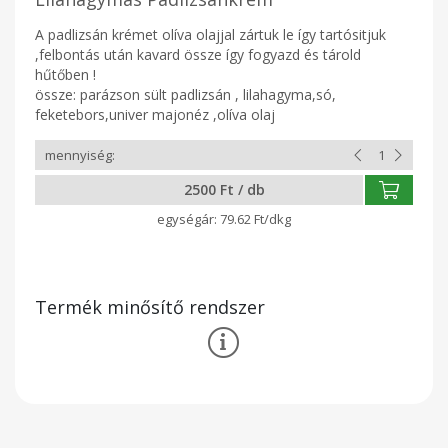
A padlizsán krémet olíva olajjal zártuk le így tartósitjuk
,felbontás után kavard össze így fogyazd és tárold
hűtőben !
össze: parázson sült padlizsán , lilahagyma,só,
feketebors,univer majonéz ,olíva olaj
2500 Ft / db
79.62 Ft/dkg
Termék minősítő rendszer