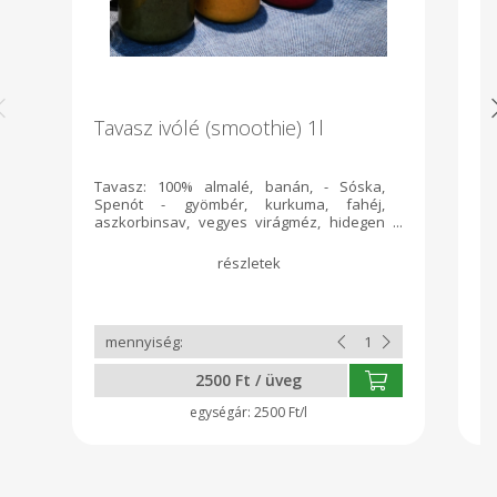
Tavasz ivólé (smoothie) 1l
K
Tavasz: 100% almalé, banán, - Sóska,
Ha
Spenót - gyömbér, kurkuma, fahéj,
r
aszkorbinsav, vegyes virágméz, hidegen
ki
sajtolt tökmagolaj, parajdi só, Spirulina
alga.
2500 Ft / üveg
2500 Ft/l