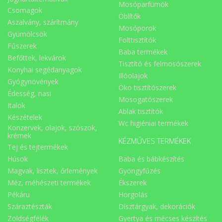
Mosóparfümök
Csomagok
Öblítők
Aszalvány, szárítmány
Mosóporok
Gyümölcsök
Folttisztítók
Fűszerek
Baba termékek
Befőttek, lekvárok
Tisztító és felmosószerek
Konyhai segédanyagok
Illóolajok
Gyógynövények
Öko tisztítószerek
Édesség, nasi
Mosogatószerek
Italok
Ablak tisztítók
Készételek
Wc higiéniai termékek
Konzervek, olajok, szószok,
krémek
KÉZMŰVES TERMÉKEK
Tej és tejtermékek
Húsok
Baba és bábkészítés
Magvak, lisztek, őrlemények
Gyöngyfűzés
Méz, méhészeti termékek
Ékszerek
Pékáru
Horgolás
Száraztészták
Dísztárgyak, dekorációk
Zöldségfélék
Gyertya és mécses készítés