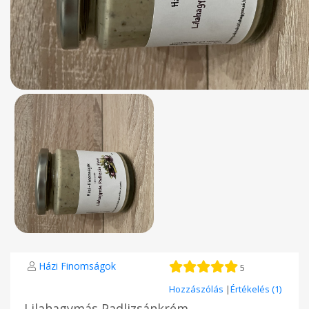
Házi Finomságok
5
Hozzászólás
|
Értékelés (1)
Lilahagymás Padlizsánkrém