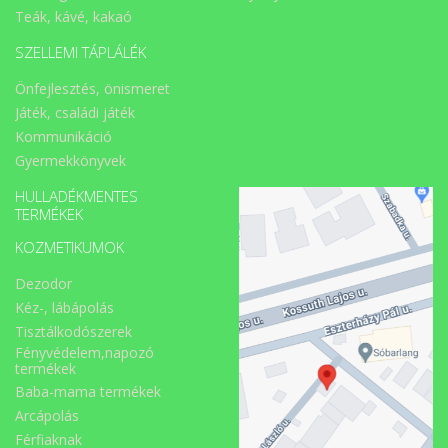
Teák, kávé, kakaó
SZELLEMI TÁPLÁLÉK
Önfejlesztés, önismeret
Játék, családi játék
Kommunikáció
Gyermekkönyvek
HULLADÉKMENTES
TERMÉKEK
KOZMETIKUMOK
Dezodor
Kéz-, lábápolás
Tisztálkodószerek
Fényvédelem,napozó
termékek
Baba-mama termékek
Arcápolás
Férfiaknak