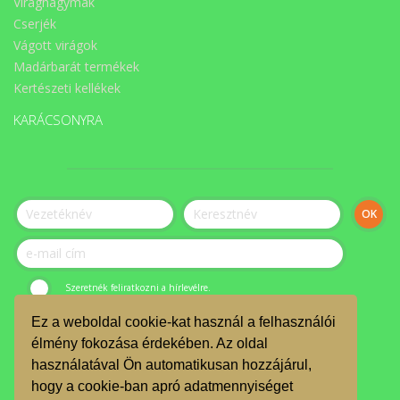
Virághagymák
Cserjék
Vágott virágok
Madárbarát termékek
Kertészeti kellékek
KARÁCSONYRA
Szeretnék feliratkozni a hírlevélre.
Ez a weboldal cookie-kat használ a felhasználói
© ÉLET-Közösség Egyesület 2023.
élmény fokozása érdekében. Az oldal
használatával Ön automatikusan hozzájárul,
JELENTKEZZ ÖNKÉNTESNEK
hogy a cookie-ban apró adatmennyiséget