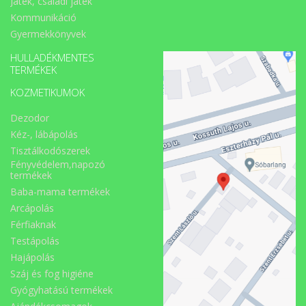
Játék, családi játék
Kommunikáció
Gyermekkönyvek
HULLADÉKMENTES
TERMÉKEK
KOZMETIKUMOK
Dezodor
Kéz-, lábápolás
Tisztálkodószerek
Fényvédelem,napozó
termékek
Baba-mama termékek
Arcápolás
Férfiaknak
Testápolás
Hajápolás
Száj és fog higiéne
Gyógyhatású termékek