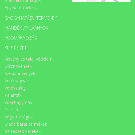
Ajándékcsomagok
Egyéb termékek
GYÓGYHATÁSÚ TERMÉKEK
AJÁNDÉKUTALVÁNYOK
ADOMÁNYOZÁS
KERTÉSZET
Nővény és talaj védelem
Dísznövények
Szobanövények
Vetőmagvak
Vetőszalag
Palánták
Virághagymák
Cserjék
Vágott virágok
Madárbarát termékek
Kertészeti kellékek