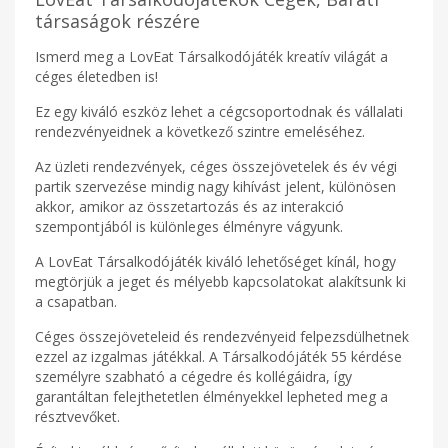
társaságok részére
Ismerd meg a LovEat Társalkodójáték kreatív világát a
céges életedben is!
Ez egy kiváló eszköz lehet a cégcsoportodnak és vállalati
rendezvényeidnek a következő szintre emeléséhez.
Az üzleti rendezvények, céges összejövetelek és év végi
partik szervezése mindig nagy kihívást jelent, különösen
akkor, amikor az összetartozás és az interakció
szempontjából is különleges élményre vágyunk.
A LovEat Társalkodójáték kiváló lehetőséget kínál, hogy
megtörjük a jeget és mélyebb kapcsolatokat alakítsunk ki
a csapatban.
Céges összejöveteleid és rendezvényeid felpezsdülhetnek
ezzel az izgalmas játékkal. A Társalkodójáték 55 kérdése
személyre szabható a cégedre és kollégáidra, így
garantáltan felejthetetlen élményekkel lepheted meg a
résztvevőket.