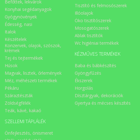
Befőttek, lekvárok
Tisztító és felmosószerek
Konyhai segédanyagok
Illóolajok
Gyógynövények
Öko tisztítószerek
Édesség, nasi
Mosogatószerek
Italok
Ablak tisztítók
Készételek
Wc higiéniai termékek
Konzervek, olajok, szószok,
krémek
KÉZMŰVES TERMÉKEK
Tej és tejtermékek
Húsok
Baba és bábkészítés
Magvak, lisztek, őrlemények
Gyöngyfűzés
Méz, méhészeti termékek
Ékszerek
Pékáru
Horgolás
Száraztészták
Dísztárgyak, dekorációk
Zöldségfélék
Gyertya és mécses készítés
Teák, kávé, kakaó
SZELLEMI TÁPLÁLÉK
Önfejlesztés, önismeret