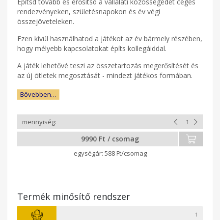
Építsd tovább és erősítsd a vállalati közösségedet céges
rendezvényeken, születésnapokon és év végi
összejöveteleken.
Ezen kívül használhatod a játékot az év bármely részében,
hogy mélyebb kapcsolatokat építs kollegáiddal.
A játék lehetővé teszi az összetartozás megerősítését és
az új ötletek megosztását - mindezt játékos formában.
Bővebben…
9990 Ft / csomag
588 Ft/csomag
Termék minősítő rendszer
1