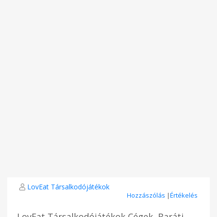
LovEat Társalkodójátékok
Hozzászólás
|
Értékelés
LovEat Társalkodójátékok Cégek, Baráti