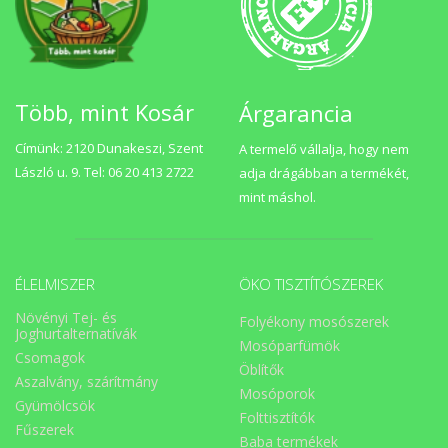
Több, mint Kosár
Árgarancia
Címünk: 2120 Dunakeszi, Szent
A termelő vállalja, hogy nem
László u. 9. Tel: 06 20 413 2722
adja drágábban a termékét,
mint máshol.
ÉLELMISZER
ÖKO TISZTÍTÓSZEREK
Növényi Tej- és
Folyékony mosószerek
Joghurtalternatívák
Mosóparfümök
Csomagok
Öblítők
Aszalvány, szárítmány
Mosóporok
Gyümölcsök
Folttisztítók
Fűszerek
Baba termékek