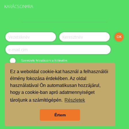
KARÁCSONYRA
Szeretnék feliratkozni a hírlevélre.
Ez a weboldal cookie-kat használ a felhasználói
© ÉLET-Közösség Egyesület 2023.
élmény fokozása érdekében. Az oldal
használatával Ön automatikusan hozzájárul,
JELENTKEZZ ÖNKÉNTESNEK
hogy a cookie-ban apró adatmennyiséget
TMR
tároljunk a számítógépén.
Részletek
Árgarancia
Értem