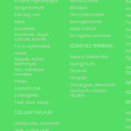
Konyhai segédanyagok
felmosószerek
Ba
annak nem szaba
fogyasztania, ugyanis oly
Gyógynövények
Illóolajok
Ar
pozícióba mozdíthatja a na
Édesség, nasi
Öko tisztítószerek
Fé
epekövet, amely elzárja 
epevezetéket, ami azonna
Italok
Mosogatószerek
Te
sebészi beavatkozá
Készételek
Ablak tisztítók
Ha
igényelhet * Hatéko
Konzervek, olajok,
vértisztító hatású. * Hőterme
Wc higiéniai termékek
Sz
szószok, krémek
hajtás, ez ízületi betegségekn
Gy
jótékony hatás, mivel
KÉZMŰVES TERMÉKEK
Tej és tejtermékek
hőtermelés által tágítja 
Aj
Húsok
ereket, felgyorsítja
Baba és bábkészítés
Eg
vérkeringést az ízület
Magvak, lisztek,
környékén és segít eltávolítani
Gyöngyfűzés
őrlemények
GY
lerakódásokat. Sok folyadék
Méz, méhészeti
Ékszerek
kell inni hozzá * Erős
TE
termékek
salaktalanítja a
Horgolás
Pékáru
emésztőrendszert, a
AJ
Dísztárgyak, dekorációk
többszöri székletürítéss
Száraztészták
Gyertya és mécses
járhat. Segíti az emésztés
A
Zöldségfélék
készítés
gyorsítja a perisztaltiká
elpusztítja az élősködőket
KE
Teák, kávé, kakaó
belekben, segíti az egészség
bélflóra kialakulását 
SZELLEMI TÁPLÁLÉK
Nő
fenntartását * Foszfortartal
miatt tisztítja, szépíti, fehéríti
Dí
Önfejlesztés, önismeret
bőrt * Nemcsak belsőle
Sz
külsőleg is hatáso
Játék, családi játék