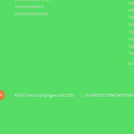
Természetgyógyászok szeri
Ve
Kommunikáció
liszttel összeturmixolva jótéko
Ve
hatású a reumás fájdalmakr
Gyermekkönyvek
a belőle készült lábfürdő ped
Pa
enyhülést ad. FOGYASZTÁ
Vi
JAVASLAT: Nyersen, saláták
keverve, sajtokhoz fogyaszt
Cs
vagy szendvicsre szórva
Vá
legfinomabb.
Ma
Ker
KA
|
© ÉLET-Közösség Egyesület 2023.
JELENTKEZZ ÖNKÉNTESNEK