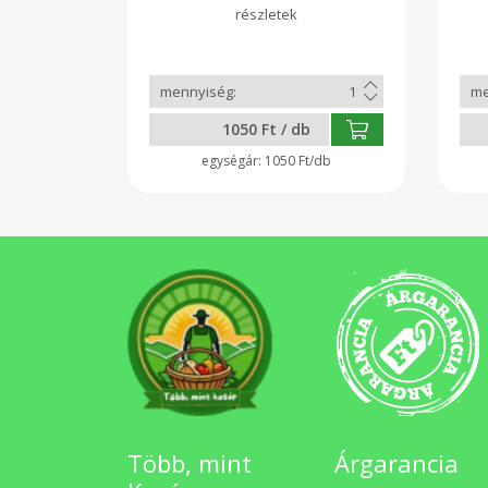
lenmag- és kölestartalmának
Súl
köszönheti. A benne lévő ősi
Tej,
gabonák az alakor, tönkebúza
és tönkölybúza. 2012-ben
Olaszországban ez a kenyér
nyerte el Az "ÉV ÍZE" díjat.
Flamand Pékáru / Perec
1050 Ft / db
Pék'n'Go
1050 Ft/db
Több, mint
Árgarancia