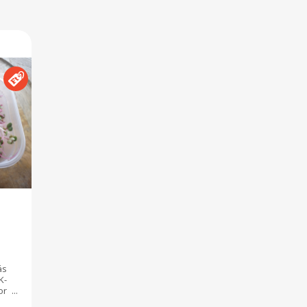
ás
K-
or
tó