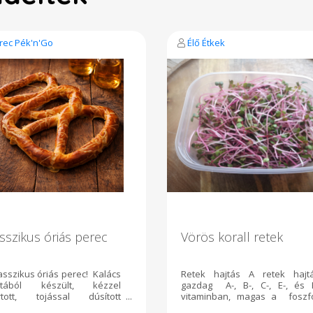
rec Pék'n'Go
Élő Étkek
sszikus óriás perec
Vörös korall retek
asszikus óriás perec! Kalács
Retek hajtás A retek hajt
ztából készült, kézzel
gazdag A-, B-, C-, E-, és 
rtott, tojással dúsított
vitaminban, magas a foszf
tából, sóval díszített perec.
tartalma, valamint megtalálha