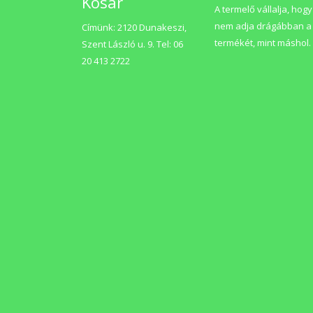
Kosár
A termelő vállalja, hogy
nem adja drágábban a
Címünk: 2120 Dunakeszi,
termékét, mint máshol.
Szent László u. 9. Tel: 06
20 413 2722