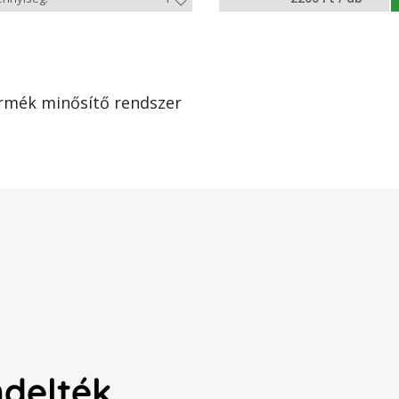
rmék minősítő rendszer
ndelték