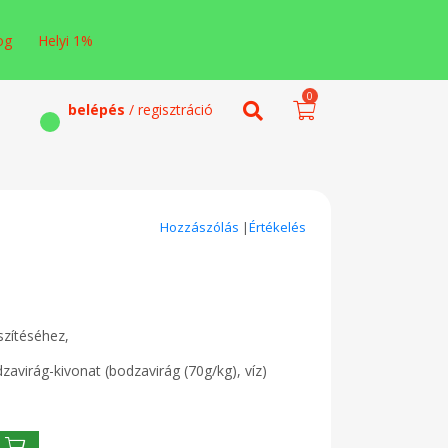
og
Helyi 1%
0
belépés
/ regisztráció
Hozzászólás
|
Értékelés
szítéséhez,
virág-kivonat (bodzavirág (70g/kg), víz)