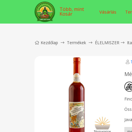
Több, mint
Vásárlás
Ter
Kosár
Kezdőlap
Termékek
ÉLELMISZER
It
Mé
Fin
Öss
Java