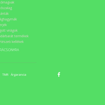
nt
tőmagvak
ny
tőszalag
a,
ig
lánták
SI
rághagymák
ba
va
erjék
 a
gott virágok
dárbarát termékek
tészeti kellékek
RÁCSONYRA
TMR
Árgarancia