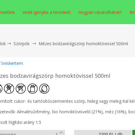
melőink
Vedd igénybe a terünket!
Hogyan vásárolhatok?
Bl
alok
Szörpök
Mézes bodzavirágszörp homoktövissel 500ml
Töviskertem
zes bodzavirágszörp homoktövissel 500ml
omított cukor- és tartósítószermentes szörp, hideg vagy meleg ital ké
zetevők: Almalésűrítmény, bio homoktövisvelő (21%), méz (16%), bodza
solt hígítási arány 1:5
2200 Ft / db