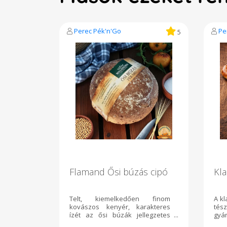
Perec Pék'n'Go
Pe
5
Flamand Ősi búzás cipó
Kla
Telt, kiemelkedően finom
A kl
kovászos kenyér, karakteres
tés
ízét az ősi búzák jellegzetes
gyá
ízvilága mellett napraforgómag-,
tész