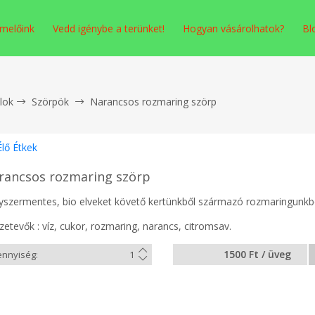
melőink
Vedd igénybe a terünket!
Hogyan vásárolhatok?
Bl
alok
Szörpök
Narancsos rozmaring szörp
Élő Étkek
rancsos rozmaring szörp
yszermentes, bio elveket követő kertünkből származó rozmaringunkbó
zetevők : víz, cukor, rozmaring, narancs, citromsav.
1500 Ft / üveg