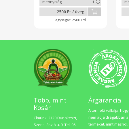
2500 Ft / üveg
2500 Ft/l
Több, mint
Árgarancia
Kosár
A termelő vállalja, hogy
nem adja drágábban a
Címünk: 2120 Dunakeszi,
termékét, mint máshol.
Szent László u. 9. Tel: 06