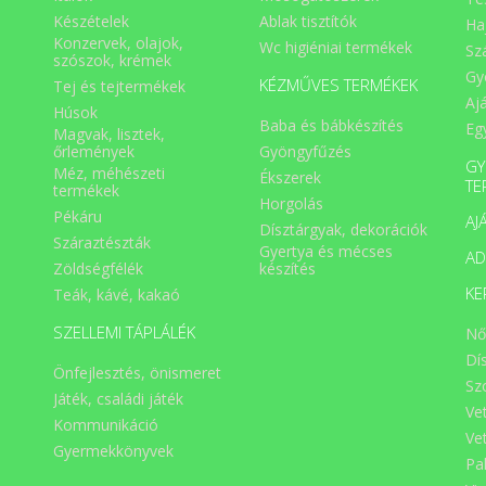
Készételek
Ablak tisztítók
Ha
Konzervek, olajok,
Wc higiéniai termékek
Sz
szószok, krémek
Gy
KÉZMŰVES TERMÉKEK
Tej és tejtermékek
Aj
Húsok
Baba és bábkészítés
Eg
Magvak, lisztek,
Gyöngyfűzés
őrlemények
GY
Méz, méhészeti
Ékszerek
TE
termékek
Horgolás
Pékáru
AJ
Dísztárgyak, dekorációk
Száraztészták
Gyertya és mécses
A
Zöldségfélék
készítés
KE
Teák, kávé, kakaó
SZELLEMI TÁPLÁLÉK
Nő
Dí
Önfejlesztés, önismeret
Sz
Játék, családi játék
Ve
Kommunikáció
Ve
Gyermekkönyvek
Pa