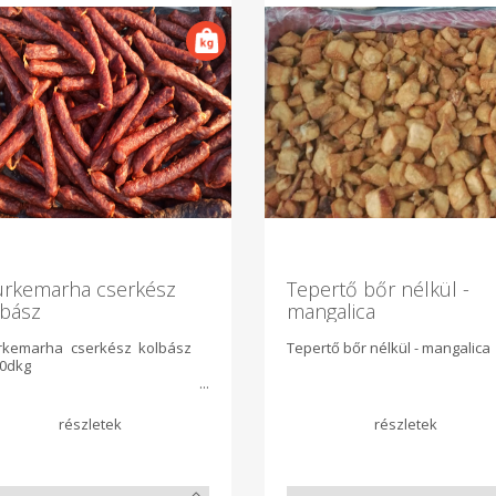
ürkemarha cserkész
Tepertő bőr nélkül -
lbász
mangalica
rkemarha cserkész kolbász
Tepertő bőr nélkül - mangalica
20dkg