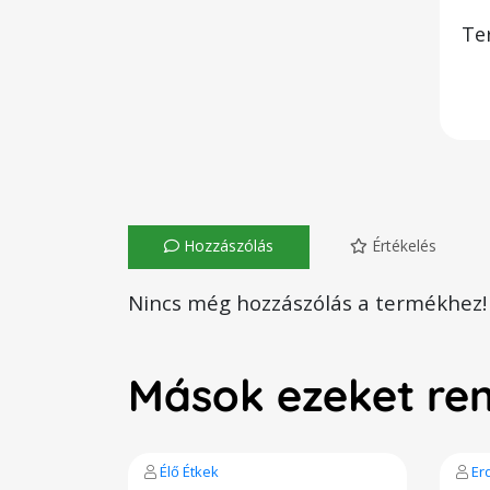
Te
Hozzászólás
Értékelés
Nincs még hozzászólás a termékhez!
Mások ezeket re
Élő Étkek
Er