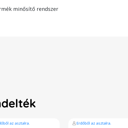
rmék minősítő rendszer
ndelték
dőből az asztalra.
Erdőből az asztalra.