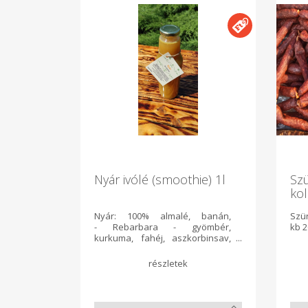
Nyár ivólé (smoothie) 1l
Sz
ko
Nyár: 100% almalé, banán,
Szü
- Rebarbara - gyömbér,
kb 
kurkuma, fahéj, aszkorbinsav,
vegyes virágméz, hidegen sajtolt
tökmagolaj, parajdi só.