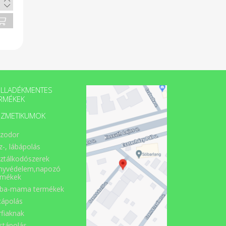
LLADÉKMENTES
RMÉKEK
ZMETIKUMOK
zodor
z-, lábápolás
sztálkodószerek
nyvédelem,napozó
rmékek
ba-mama termékek
cápolás
rfiaknak
stápolás