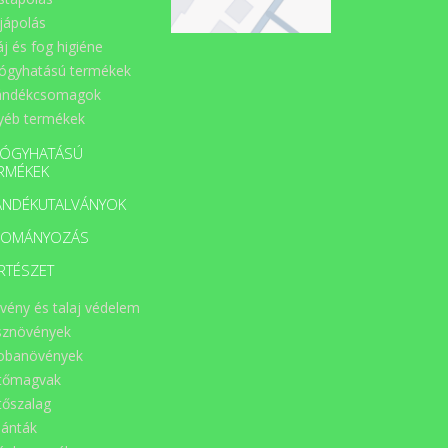
jápolás
áj és fog higiéne
ógyhatású termékek
ándékcsomagok
yéb termékek
ÓGYHATÁSÚ
RMÉKEK
ÁNDÉKUTALVÁNYOK
DOMÁNYOZÁS
RTÉSZET
vény és talaj védelem
sznövények
obanövények
tőmagvak
tőszalag
lánták