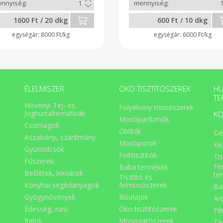
1600 Ft / 20 dkg
600 Ft / 10 dkg
8000 Ft/kg
6000 Ft/kg
ÉLELMISZER
ÖKO TISZTÍTÓSZEREK
HU
TE
Növényi Tej- és
Folyékony mosószerek
Joghurtalternatívák
KO
Mosóparfümök
Csomagok
Öblítők
De
Aszalvány, szárítmány
Mosóporok
Ké
Gyümölcsök
Folttisztítók
Ti
Fűszerek
Fé
Baba termékek
Befőttek, lekvárok
te
Tisztító és
Konyhai segédanyagok
felmosószerek
Ba
Gyógynövények
Illóolajok
Ar
Édesség, nasi
Öko tisztítószerek
Fé
Italok
Mosogatószerek
Te