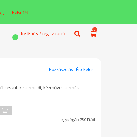
og
Helyi 1%
0
belépés
/ regisztráció
Hozzászólás
|
Értékelés
l készült kistermelői, kézműves termék.
750 Ft/dl