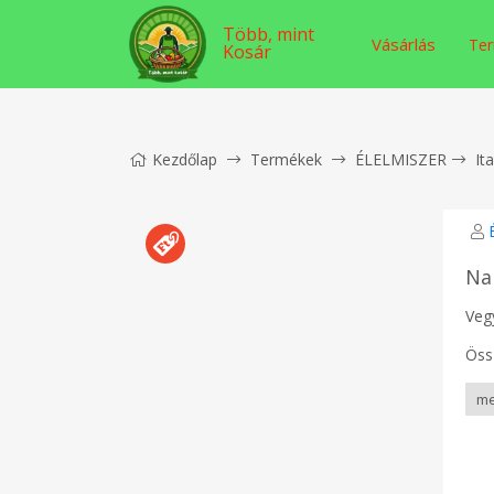
Több, mint
Vásárlás
Ter
Kosár
Kezdőlap
Termékek
ÉLELMISZER
It
Na
Veg
Öss