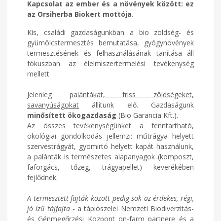
Kapcsolat az ember és a növények között: ez
az Orsiherba Biokert mottója.
Kis, családi gazdaságunkban a bio zöldség- és
gyümölcstermesztés bemutatása, gyógynövények
termesztésének és felhasználásának tanítása áll
fókuszban az élelmiszertermelési tevékenység
mellett.
Jelenleg
palántákat, friss zöldségeket,
savanyúságokat
állítunk elő. Gazdaságunk
minősített ökogazdaság
(Bio Garancia Kft.).
Az összes tevékenységünket a fenntartható,
ökológiai gondolkodás jellemzi: műtrágya helyett
szervestrágyát, gyomirtó helyett kapát használunk,
a palánták is természetes alapanyagok (komposzt,
faforgács, tőzeg, trágyapellet) keverékében
fejlődnek.
A termesztett fajták között pedig sok az érdekes, régi,
jó ízű tájfajta
- a tápiószelei Nemzeti Biodiverzitás-
és Génmegőrzési Központ on-farm partnere és a