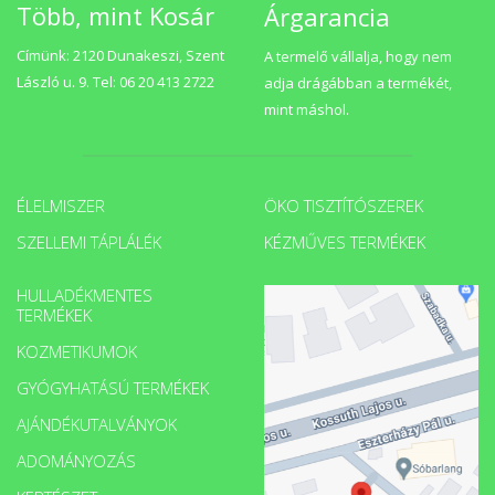
Több, mint Kosár
Árgarancia
Címünk: 2120 Dunakeszi, Szent
A termelő vállalja, hogy nem
László u. 9. Tel: 06 20 413 2722
adja drágábban a termékét,
mint máshol.
ÉLELMISZER
ÖKO TISZTÍTÓSZEREK
SZELLEMI TÁPLÁLÉK
KÉZMŰVES TERMÉKEK
HULLADÉKMENTES
TERMÉKEK
KOZMETIKUMOK
GYÓGYHATÁSÚ TERMÉKEK
AJÁNDÉKUTALVÁNYOK
ADOMÁNYOZÁS