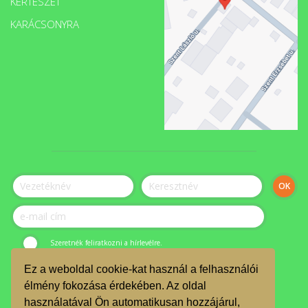
KERTÉSZET
KARÁCSONYRA
Szeretnék feliratkozni a hírlevélre.
Ez a weboldal cookie-kat használ a felhasználói
© ÉLET-Közösség Egyesület 2023.
élmény fokozása érdekében. Az oldal
használatával Ön automatikusan hozzájárul,
JELENTKEZZ ÖNKÉNTESNEK