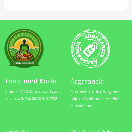
Több, mint Kosár
Árgarancia
Címünk: 2120 Dunakeszi, Szent
A termelő vállalja, hogy nem
László u. 9. Tel: 06 20 413 2722
adja drágábban a termékét,
mint máshol.
ÉLELMISZER
ÖKO TISZTÍTÓSZEREK