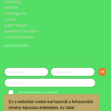
Vetőszalag
Palánták
Virághagymák
Cserjék
Vágott virágok
Madárbarát termékek
Kertészeti kellékek
KARÁCSONYRA
Szeretnék feliratkozni a hírlevélre.
Ez a weboldal cookie-kat használ a felhasználói
© ÉLET-Közösség Egyesület 2023.
élmény fokozása érdekében. Az oldal