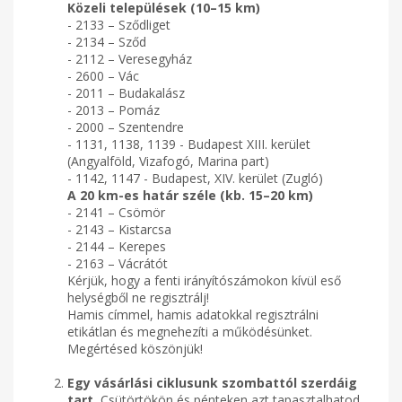
Közeli települések (10–15 km)
- 2133 – Sződliget
- 2134 – Sződ
- 2112 – Veresegyház
- 2600 – Vác
- 2011 – Budakalász
- 2013 – Pomáz
- 2000 – Szentendre
- 1131, 1138, 1139 - Budapest XIII. kerület
(Angyalföld, Vizafogó, Marina part)
- 1142, 1147 - Budapest, XIV. kerület (Zugló)
A 20 km-es határ széle (kb. 15–20 km)
- 2141 – Csömör
- 2143 – Kistarcsa
- 2144 – Kerepes
- 2163 – Vácrátót
Kérjük, hogy a fenti irányítószámokon kívül eső
helységből ne regisztrálj!
Hamis címmel, hamis adatokkal regisztrálni
etikátlan és megnehezíti a működésünket.
Megértésed köszönjük!
Egy vásárlási ciklusunk szombattól szerdáig
tart.
Csütörtökön és pénteken azt tapasztalhatod,