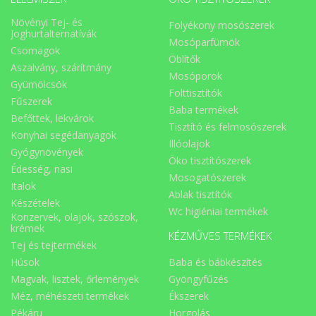
Növényi Tej- és
Folyékony mosószerek
Joghurtalternatívák
Mosóparfümök
Csomagok
Öblítők
Aszalvány, szárítmány
Mosóporok
Gyümölcsök
Folttisztítók
Fűszerek
Baba termékek
Befőttek, lekvárok
Tisztító és felmosószerek
Konyhai segédanyagok
Illóolajok
Gyógynövények
Öko tisztítószerek
Édesség, nasi
Mosogatószerek
Italok
Ablak tisztítók
Készételek
Wc higiéniai termékek
Konzervek, olajok, szószok,
krémek
KÉZMŰVES TERMÉKEK
Tej és tejtermékek
Húsok
Baba és bábkészítés
Magvak, lisztek, őrlemények
Gyöngyfűzés
Méz, méhészeti termékek
Ékszerek
Pékáru
Horgolás