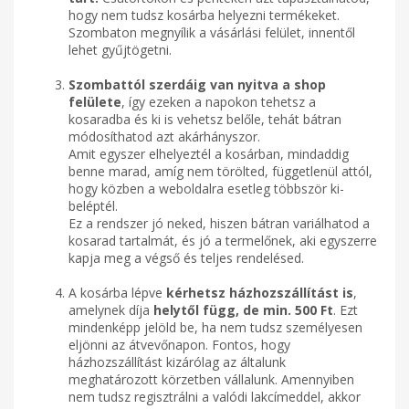
hogy nem tudsz kosárba helyezni termékeket.
Szombaton megnyílik a vásárlási felület, innentől
lehet gyűjtögetni.
Szombattól szerdáig van nyitva a shop
felülete
, így ezeken a napokon tehetsz a
kosaradba és ki is vehetsz belőle, tehát bátran
módosíthatod azt akárhányszor.
Amit egyszer elhelyeztél a kosárban, mindaddig
benne marad, amíg nem törölted, függetlenül attól,
hogy közben a weboldalra esetleg többször ki-
beléptél.
Ez a rendszer jó neked, hiszen bátran variálhatod a
kosarad tartalmát, és jó a termelőnek, aki egyszerre
kapja meg a végső és teljes rendelésed.
A kosárba lépve
kérhetsz házhozszállítást is
,
amelynek díja
helytől függ, de min. 500 Ft
. Ezt
mindenképp jelöld be, ha nem tudsz személyesen
eljönni az átvevőnapon. Fontos, hogy
házhozszállítást kizárólag az általunk
meghatározott körzetben vállalunk. Amennyiben
nem tudsz regisztrálni a valódi lakcímeddel, akkor