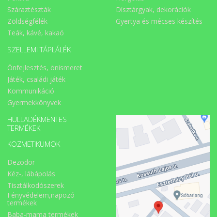
Száraztészták
Dísztárgyak, dekorációk
Zöldségfélék
Gyertya és mécses készítés
Teák, kávé, kakaó
SZELLEMI TÁPLÁLÉK
Önfejlesztés, önismeret
Játék, családi játék
Kommunikáció
Gyermekkönyvek
HULLADÉKMENTES
TERMÉKEK
KOZMETIKUMOK
Dezodor
Kéz-, lábápolás
Tisztálkodószerek
Fényvédelem,napozó
termékek
Baba-mama termékek