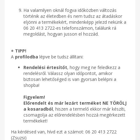
Ha valamilyen oknál fogva időközben változás
történik az életedben és nem tudsz az átadáskor
eljönni a termékekért, mindenképp jelezd nekünk a
06 20 413 2722-es telefonszámon, találunk rá
megoldást, hogyan jusson el hozzád.
+ TIPP!
A
profilodba
lépve be tudsz állítani:
Rendelési értesítőt
, hogy meg ne feledkezz a
rendelésről. Válassz olyan időpontot, amikor
biztosan lehetőséged is van gyorsan belépni a
shopba!
Figyelem!
Előrendelt és már lezárt terméket NE TÖRÖLJ
a kosaradból
, hiszen a termelő ekkor már készíti,
csomagolja az előrendelésben hozzá megérkezett
termékeket!
Ha kérdésed van, hívd ezt a számot: 06 20 413 2722
(Zsuzsi)