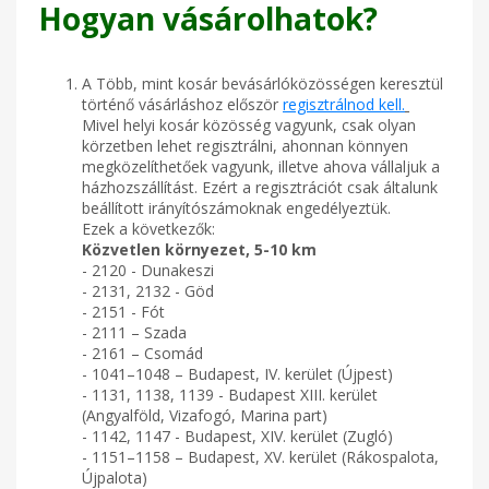
Hogyan vásárolhatok?
A Több, mint kosár bevásárlóközösségen keresztül
történő vásárláshoz először
regisztrálnod kell
.
Mivel helyi kosár közösség vagyunk, csak olyan
körzetben lehet regisztrálni, ahonnan könnyen
megközelíthetőek vagyunk, illetve ahova vállaljuk a
házhozszállítást. Ezért a regisztrációt csak általunk
beállított irányítószámoknak engedélyeztük.
Ezek a következők:
Közvetlen környezet, 5-10 km
- 2120 - Dunakeszi
- 2131, 2132 - Göd
- 2151 - Fót
- 2111 – Szada
- 2161 – Csomád
- 1041–1048 – Budapest, IV. kerület (Újpest)
- 1131, 1138, 1139 - Budapest XIII. kerület
(Angyalföld, Vizafogó, Marina part)
- 1142, 1147 - Budapest, XIV. kerület (Zugló)
- 1151–1158 – Budapest, XV. kerület (Rákospalota,
Újpalota)