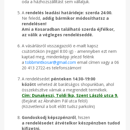
oda a házhozszállítást sem vállaljuk.
A
rendelés leadási határideje: szerda 24:00.
Ne feledd,
a
ddig bármikor módosíthatsz a
rendelésen!
Ami a Kosaradban található szerda éjfélkor,
az válik a végleges rendeléseddé.
A vásárlásról visszaigazoló e-mailt kapsz
csütörtökön (reggel 8:00 ig) - amennyiben ezt nem
kaptad meg, mindenképp jelezd felénk
a
tobbmintkosar@gmail.com
email címen vagy a 06
20 413 2722-es telefonszámon!
A rendelésedet
pénteken
14:30-19:00
között
veheted át barátságos shopunkban, ahol
összekészítve várnak a megrendelt termékek.
Cím: Dunakeszi, Toldi lkp, Szent László utca 9.
(Bejárat az Ábrahám Pál utca felöl)
(Közvetlenül a bolt előtt tudsz parkolni)
Gondoskodj képszpénzről
, hiszen
a rendelésedet átvételkor készpénzben tudod
kifizetni.